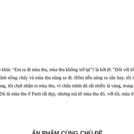
p khúc “Em ra đi mùa thu, mùa thu không trở lại”? là bởi lẽ: “Đối với t
ình nồng cháy và mùa thu nàng ra đi. Hôm tiễn nàng ra sân bay, tôi 
, tôi chợt nhận ra mùa thu, vì chân mình đá rất nhiều lá vàng, trong 
ù là mùa thu ở Paris rất đẹp, nhưng mà từ mùa thu đó, với tôi, mùa th
ẤN PHẨM CÙNG CHỦ ĐỀ