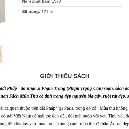
Năm xuất bản:
1970
Số trang:
12 bài
GIỚI THIỆU SÁCH
n đất Pháp" do nhạc sĩ Phạm Trọng (Phạm Trọng Cầu) soạn, sách 
uán Sách Mùa Thu có tình trạng đẹp nguyên bìa gáy, ruột rất đẹp, s
i ca quen thuộc trên đất Pháp" tại Paris, trong đó có "Mùa thu không 
 cô gái Việt Nam có mái tóc đen dài, đôi mắt buồn vời vợi. Tình yêu đ
húng tôi chia tay vào mùa thu – khung cảnh mùa thu ở châu Âu rất đẹp