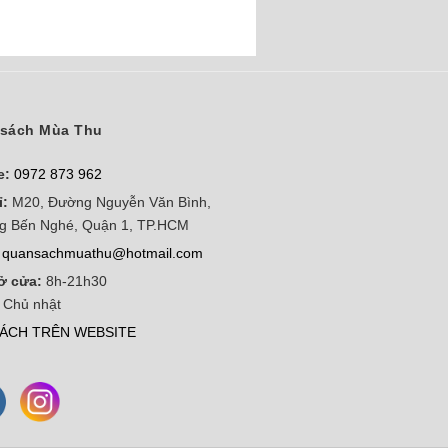
sách Mùa Thu
e:
0972 873 962
ỉ:
M20, Đường Nguyễn Văn Bình,
g Bến Nghé, Quận 1, TP.HCM
quansachmuathu@hotmail.com
ở cửa:
8h-21h30
 Chủ nhật
ÁCH TRÊN WEBSITE