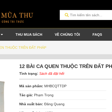
THU MUA SÁCH
VỀ CHÚNG TÔI
FAQS
UEN THUỘC TRÊN ĐẤT PHÁP
12 BÀI CA QUEN THUỘC TRÊN ĐẤT P
Tình trạng:
Sách đã đặt hết
Mã sản phẩm:
MHBCQTTDP
Tác giả:
Phạm Trọng
Nhà xuất bản:
Đăng Quang