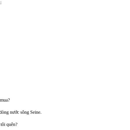
:
 mua?
p dòng nước sông Seine.
 tôi quên?