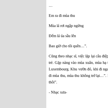
…
Em ra đi mùa thu
Mùa lá rơi ngập ngừng
Ðếm lá úa sầu lên
Bao giờ cho tôi quên…”.
Cũng theo nhạc sĩ, việc lặp lại câu điệ
trẻ. Gặp nàng vào mùa xuân, mùa hạ t
Luxembourg. Khu vườn đó, khi đi ngang
đi mùa thu, mùa thu không trở lại…”. D
thôi”.
- Nhạc xưa-