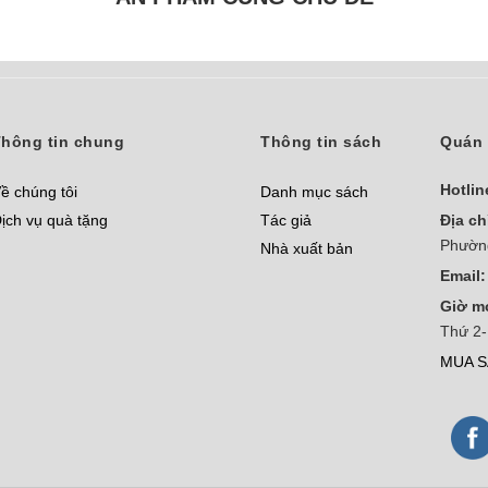
hông tin chung
Thông tin sách
Quán 
Hotlin
ề chúng tôi
Danh mục sách
ịch vụ quà tặng
Tác giả
Địa ch
Phườn
Nhà xuất bản
Email:
Giờ m
Thứ 2-
MUA S