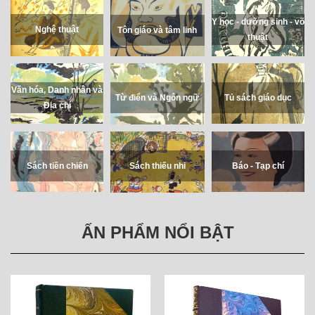
Y học - dưỡng sinh - võ
Nghệ thuật
Tôn giáo và tâm linh
thuật
Văn hóa, Danh nhân và
Tủ sách giáo dục
Từ điển và Ngôn ngữ
Địa chí
Sách tiền chiến
Báo - Tạp chí
Sách thiếu nhi
ẤN PHẨM NỔI BẬT