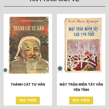
THÀNH CÁT TƯ HÃN
MẶT TRẬN MIỀN TÂY VẪN
YÊN TĨNH
ĐỌC THÊM
ĐỌC THÊM