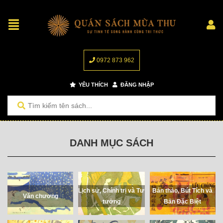
0972 873 962
YÊU THÍCH
ĐĂNG NHẬP
DANH MỤC SÁCH
Bản thảo, Bút Tích và
Lịch sử, Chính trị và Tư
Văn chương
Bản Đặc Biệt
tưởng