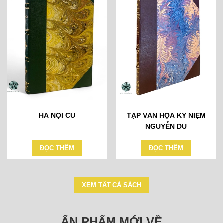
HÀ NỘI CŨ
TẬP VĂN HỌA KỶ NIỆM
NGUYỄN DU
ĐỌC THÊM
ĐỌC THÊM
XEM TẤT CẢ SÁCH
ẤN PHẨM MỚI VỀ