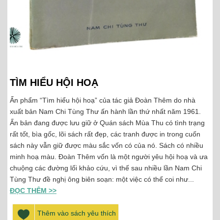
TÌM HIỂU HỘI HOẠ
Ấn phẩm “Tìm hiểu hội hoạ” của tác giả Đoàn Thêm do nhà
xuất bản Nam Chi Tùng Thư ấn hành lần thứ nhất năm 1961.
Ấn bản đang được lưu giữ ở Quán sách Mùa Thu có tình trạng
rất tốt, bìa gốc, lõi sách rất đẹp, các tranh được in trong cuốn
sách này vẫn giữ được màu sắc vốn có của nó. Sách có nhiều
minh hoạ màu. Đoàn Thêm vốn là một người yêu hội hoạ và ưa
chuộng các đường lối khảo cứu, vì thế sau nhiều lần Nam Chi
Tùng Thư đề nghị ông biên soạn: một việc có thể coi như...
ĐỌC THÊM >>
Thêm vào sách yêu thích