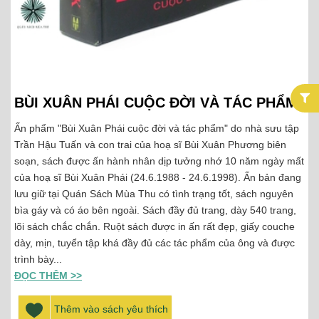
BÙI XUÂN PHÁI CUỘC ĐỜI VÀ TÁC PHẨM
Ấn phẩm "Bùi Xuân Phái cuộc đời và tác phẩm" do nhà sưu tập
Trần Hậu Tuấn và con trai của hoạ sĩ Bùi Xuân Phương biên
soạn, sách được ấn hành nhân dịp tưởng nhớ 10 năm ngày mất
của hoạ sĩ Bùi Xuân Phái (24.6.1988 - 24.6.1998). Ấn bản đang
lưu giữ tại Quán Sách Mùa Thu có tình trạng tốt, sách nguyên
bìa gáy và có áo bên ngoài. Sách đầy đủ trang, dày 540 trang,
lõi sách chắc chắn. Ruột sách được in ấn rất đẹp, giấy couche
dày, mịn, tuyển tập khá đầy đủ các tác phẩm của ông và được
trình bày...
ĐỌC THÊM >>
Thêm vào sách yêu thích