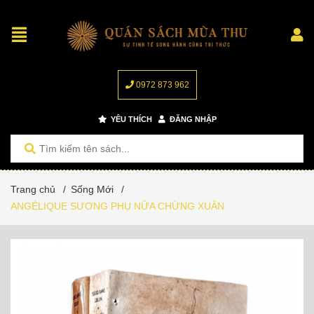
0972 873 962
YÊU THÍCH
ĐĂNG NHẬP
Trang chủ
/
Sống Mới
/
ANGÉLIQUE SƯƠNG PHỤ NỬA CHỪNG XUÂN