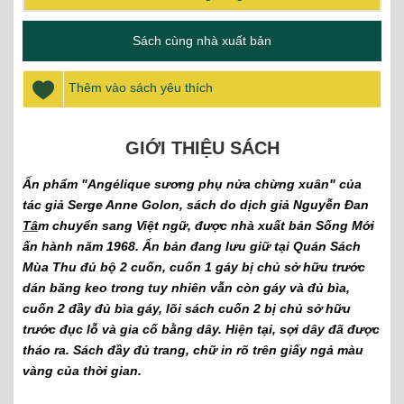
Sách cùng nhà xuất bản
Thêm vào sách yêu thích
GIỚI THIỆU SÁCH
Ấn phẩm "Angélique sương phụ nửa chừng xuân" của
tác giả Serge Anne Golon, sách do dịch giả Nguyễn Đan
Tâ
m chuyển sang Việt ngữ, được nhà xuất bản Sống Mới
ấn hành năm 1968. Ấn bản đang lưu giữ tại Quán Sách
Mùa Thu đủ bộ 2 cuốn, cuốn 1 gáy bị chủ sở hữu trước
dán băng keo trong tuy nhiên vẫn còn gáy và đủ bìa,
cuốn 2 đầy đủ bìa gáy, lõi sách cuốn 2 bị chủ sở hữu
trước đục lỗ và gia cố bằng dây. Hiện tại, sợi dây đã được
tháo ra. Sách đầy đủ trang, chữ in rõ trên giấy ngả màu
vàng của thời gian.