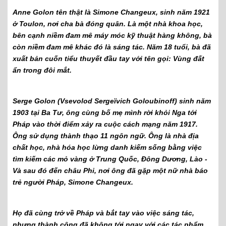
Anne Golon tên thật là Simone Changeux, sinh năm 1921
ở Toulon, nơi cha bà đóng quân. Là một nhà khoa học,
bên cạnh niềm đam mê máy móc kỹ thuật hàng không, bà
còn niềm đam mê khác đó là sáng tác. Năm 18 tuổi, bà đã
xuất bản cuốn tiểu thuyết đầu tay với tên gọi: Vùng đất
ẩn trong đôi mắt.
Serge Golon (Vsevolod Sergeïvich Goloubinoff) sinh năm
1903 tại Ba Tư, ông cùng bố mẹ mình rời khỏi Nga tới
Pháp vào thời điểm xảy ra cuộc cách mạng năm 1917.
Ông sử dụng thành thạo 11 ngôn ngữ. Ông là nhà địa
chất học, nhà hóa học lừng danh kiếm sống bằng việc
tìm kiếm các mỏ vàng ở Trung Quốc, Đông Dương, Lào -
Và sau đó đến châu Phi, nơi ông đã gặp một nữ nhà báo
trẻ người Pháp, Simone Changeux.
Họ đã cùng trở về Pháp và bắt tay vào việc sáng tác,
nhưng thành công đã không tới ngay với các tác phẩm