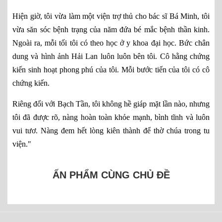
Hiện giờ, tôi vừa làm một viện trợ thủ cho bác sĩ Bá Minh, tôi
vừa săn sóc bệnh trạng của năm đứa bé mắc bệnh thần kinh.
Ngoài ra, mỗi tối tôi có theo học ở y khoa đại học. Bức chân
dung và hình ảnh Hải Lan luôn luôn bên tôi. Cô hằng chứng
kiến sinh hoạt phong phú của tôi. Mỗi bước tiến của tôi có cô
chứng kiến.
Riêng đối với Bạch Tần, tôi không hề giáp mặt lần nào, nhưng
tôi đã được rõ, nàng hoàn toàn khỏe mạnh, bình tĩnh và luôn
vui tươ. Nàng đem hết lòng kiên thành để thờ chúa trong tu
viện."
ẤN PHẨM CÙNG CHỦ ĐỀ