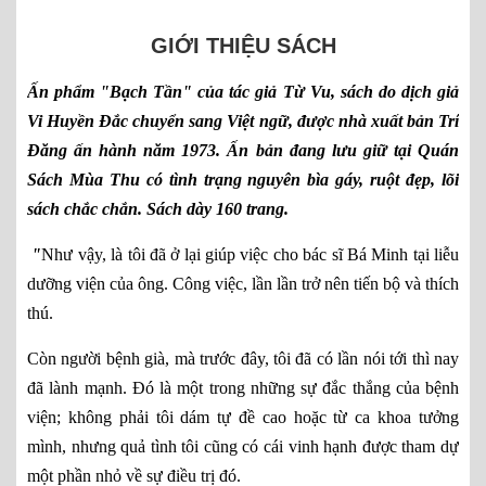
GIỚI THIỆU SÁCH
Ấn phẩm "Bạch Tần" của tác giả Từ Vu, sách do dịch giả
Vi Huyền Đắc chuyển sang Việt ngữ, được nhà xuất bản Trí
Đăng ấn hành năm 1973. Ấn bản đang lưu giữ tại Quán
Sách Mùa Thu có tình trạng nguyên bìa gáy, ruột đẹp, lõi
sách chắc chắn. Sách dày 160 trang.
"
Như vậy, là tôi đã ở lại giúp việc cho bác sĩ Bá Minh tại liễu
dưỡng viện của ông. Công việc, lần lần trở nên tiến bộ và thích
thú.
Còn người bệnh già, mà trước đây, tôi đã có lần nói tới thì nay
đã lành mạnh. Đó là một trong những sự đắc thắng của bệnh
viện; không phải tôi dám tự đề cao hoặc từ ca khoa tưởng
mình, nhưng quả tình tôi cũng có cái vinh hạnh được tham dự
một phần nhỏ về sự điều trị đó.