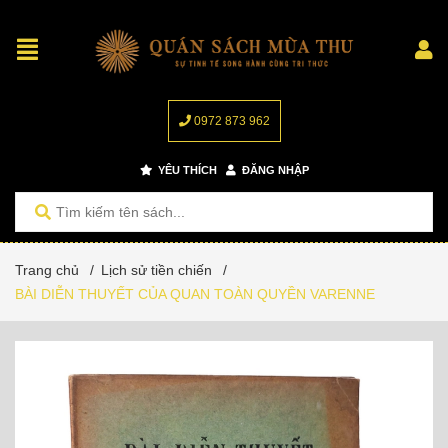
0972 873 962
YÊU THÍCH
ĐĂNG NHẬP
Trang chủ
/
Lịch sử tiền chiến
/
BÀI DIỄN THUYẾT CỦA QUAN TOÀN QUYỀN VARENNE