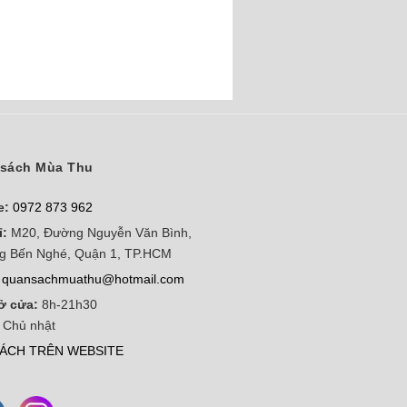
sách Mùa Thu
e:
0972 873 962
ỉ:
M20, Đường Nguyễn Văn Bình,
g Bến Nghé, Quận 1, TP.HCM
quansachmuathu@hotmail.com
ở cửa:
8h-21h30
 Chủ nhật
ÁCH TRÊN WEBSITE