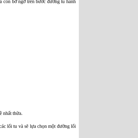
ả còn bỡ ngỡ trên bước đường tu hành 
ề nhất thừa. 
ác lối tu và sẽ lựa chọn một đường lối 