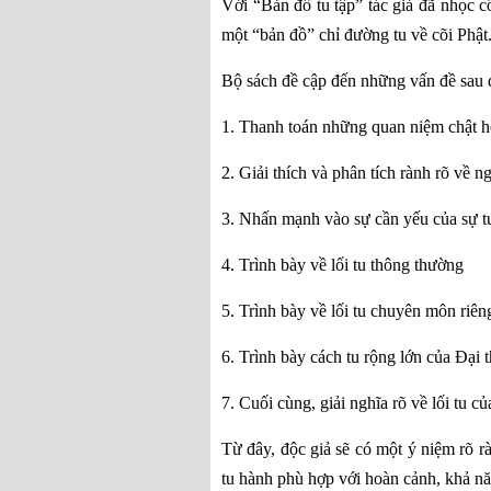
Với “Bản đồ tu tập” tác giả đã nhọc 
một “bản đồ” chỉ đường tu về cõi Phật.
Bộ sách đề cập đến những vấn đề sau 
1. Thanh toán những quan niệm chật hẹ
2. Giải thích và phân tích rành rõ về n
3. Nhấn mạnh vào sự cần yếu của sự t
4. Trình bày về lối tu thông thường
5. Trình bày về lối tu chuyên môn riên
6. Trình bày cách tu rộng lớn của Đại t
7. Cuối cùng, giải nghĩa rõ về lối tu c
Từ đây, độc giả sẽ có một ý niệm rõ rà
tu hành phù hợp với hoàn cảnh, khả nă