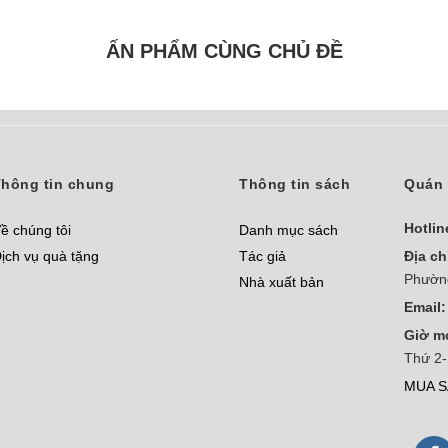
ẤN PHẨM CÙNG CHỦ ĐỀ
hông tin chung
Thông tin sách
Quán 
Hotlin
ề chúng tôi
Danh mục sách
ịch vụ quà tặng
Tác giả
Địa ch
Phườn
Nhà xuất bản
Email:
Giờ m
Thứ 2-
MUA S