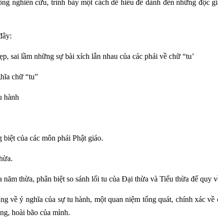
công nghiên cứu, trình bày một cách dễ hiểu để dành đến những độc gi
 
đây: 
p, sai lầm những sự bài xích lẫn nhau của các phái về chữ “tu’
ghĩa chữ “tu”
u hành 
g biệt của các môn phái Phật giáo. 
hừa. 
ủa năm thừa, phân biệt so sánh lối tu của Đại thừa và Tiểu thừa để quy v
ng về ý nghĩa của sự tu hành, một quan niệm tổng quát, chính xác về c
ng, hoài bão của mình. 