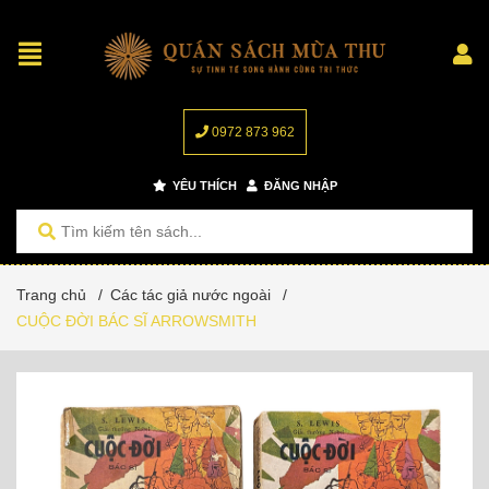
0972 873 962
YÊU THÍCH
ĐĂNG NHẬP
Trang chủ
/
Các tác giả nước ngoài
/
CUỘC ĐỜI BÁC SĨ ARROWSMITH