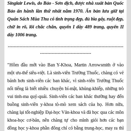
Singlair Lewis, do Bảo - Sơn dịch, được nhà xuất bản Quốc
Bảo ấn hành lần thứ nhất năm 1970. Ấn bản lưu giữ tại
Quán Sách Mùa Thu có tình trạng đẹp, đủ bìa gáy, ruột đẹp,
chữ in rõ, lõi chắc chắn, quyển I dày 489 trang, quyển II
dày 1006 trang.
-------------------------------------------------------------------------------
-----------------------------------
"Hôm đầu mới vào Ban Y-Khoa, Martin Arrowsmith ở vào
một ưu-thế siêu-việt. Là sinh-viên Trường Thuốc, chàng có vẻ
bảnh hơn sinh-viên các ban khác, vì sinh-viên Trường Thuốc
nổi tiếng là biết nhiều chuyện bí-mật, khủng-khiếp, những trò
vui tinh-ma quỷ-quái. Sinh-viên các ban khác thường hay đến
buồng sinh-viên y-khoa tò-mò xem sách của họ. Hơn nữa,
chàng lại tốt-nghiệp Đại-học Văn-khoa và đã học qua các môn
khoa-học cơ-bản, nên chàng tự cho mình giỏi hơn các bạn
đồng học y-khoa phần đông chỉ có bằng trung-học, may ra thì