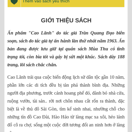
Thêm vào sách yêu thích
GIỚI THIỆU SÁCH
Ấn phẩm "Cao Lãnh" do tác giả Trần Quang Đạo biên
soạn, sách do tác giả tự ấn hành lần thứ nhất năm 1963. Ấn
bản đang được lưu giữ tại quán sách Mùa Thu có tình
trạng tốt, còn bìa tốt và gáy bị sứt một khúc. Sách dày 188
trang, lõi sách chắc chắn.
Cao Lãnh trải qua cuộc biến động lịch sử dân tộc gần 10 năm,
phần lớn các di tích đều bị tàn phá thành bình địa. Những
người địa phương, trước cảnh hoang phế đó, đành bỏ nhà cửa,
ruộng vườn, tài sản.. rời nơi chôn nhau cắt rốn ra thành, đặc
biệt là về thủ đô Sài Gòn, tìm kế sinh nhai, nhường chỗ cho
những tín đồ Cao Đài, Hào Hảo từ làng mạc xa xôi, hẻo lánh
đổ cô ra chợ, sống một cuộc đời tương đối an ninh hơn ở làng