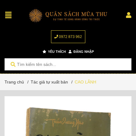
0972 873 962
YÊU THÍCH
ĐĂNG NHẬP
Trang chủ
/
Tác giả tự xuất bản
/
CAO LÃNH