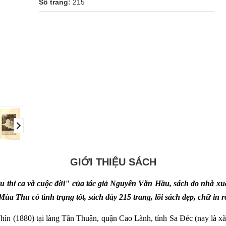
Số trang:
215
GIỚI THIỆU SÁCH
 thi ca và cuộc đời" của tác giả Nguyễn Văn Hầu, sách do nhà 
a Thu có tình trạng tốt, sách dày 215 trang, lõi sách đẹp, chữ in 
n (1880) tại làng Tân Thuận, quận Cao Lãnh, tỉnh Sa Đéc (nay là x