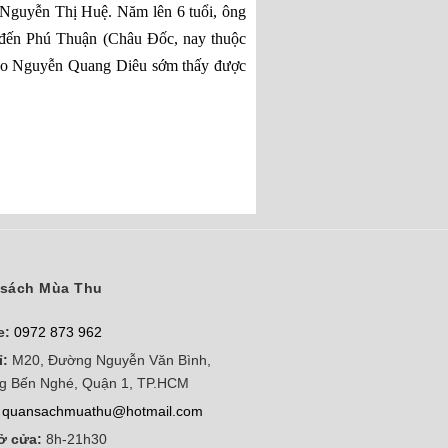
 Nguyễn Thị Huệ. Năm lên 6 tuổi, ông
 đến Phú Thuận (Châu Đốc, nay thuộc
cho Nguyễn Quang Diêu sớm thấy được
sách Mùa Thu
e:
0972 873 962
ỉ:
M20, Đường Nguyễn Văn Bình,
g Bến Nghé, Quận 1, TP.HCM
quansachmuathu@hotmail.com
ở cửa:
8h-21h30