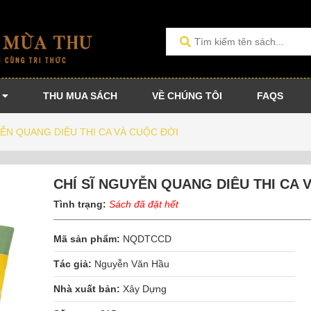
THU MUA SÁCH
VỀ CHÚNG TÔI
FAQS
YỄN QUANG DIÊU THI CA VÀ CUỘC ĐỜI
CHÍ SĨ NGUYỄN QUANG DIÊU THI CA V
Tình trạng:
Sách đã đặt hết
Mã sản phẩm:
NQDTCCD
Tác giả:
Nguyễn Văn Hầu
Nhà xuất bản:
Xây Dựng