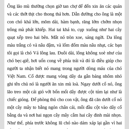
Ông lão mù thường chọn giờ tan chợ để đến xin ăn các quán
và các thớt thịt cho thong thả hơn. Dẫn đường cho ông là một
con chó khá lớn, mõm dài, hàm bạnh, răng lởm chởm nhọn
trông mà phát khiếp. Hai tai khá to, cụp xuống như hai cây
quạt xếp treo hai bên. Mắt nó tròn xoe, sáng ngời. Da lông
màu trắng có và nâu đậm, và lốm đốm màu nâu nhạt, các bạn
tôi gọi là chó Vá lông lau. Đuôi dài, lông không xoè như của
chó bẹc-giê, hơi uốn cong về phía trái và đó là điều giúp cho
người ta nhận biết nó mang trong người dòng máu của chó
Việt Nam. Cổ được mang vòng dây da gắn bảng nhôm nhỏ
ghi tên chủ nó là người ăn xin mù loà. Ngay dưới cổ nó, ông
lão treo một cái giỏ với bốn mối dây được cột túm lại như là
chiếc gióng. Để phòng thủ cho con vật, ông đã căn dưới cổ nó
một cây mây to bằng ngón chân cái, mỗi đầu cột vào dây cổ
bằng da và nơi hai ngọn cây mây cắm hai cây đinh mài nhọn.
Như thế, phía trước không lũ chó nào dám xáp lại gần vì hai