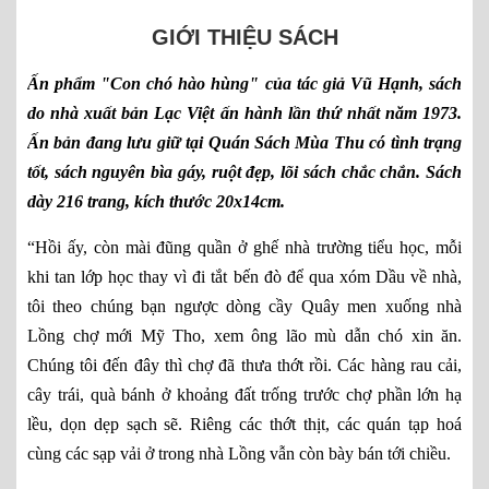
GIỚI THIỆU SÁCH
Ấn phẩm "Con chó hào hùng" của tác giả Vũ Hạnh, sách
do nhà xuất bản Lạc Việt ấn hành lần thứ nhất năm 1973.
Ấn bản đang lưu giữ tại Quán Sách Mùa Thu có tình trạng
tốt, sách nguyên bìa gáy, ruột đẹp, lõi sách chắc chắn. Sách
dày 216 trang, kích thước 20x14cm.
“Hồi ấy, còn mài đũng quần ở ghế nhà trường tiểu học, mỗi
khi tan lớp học thay vì đi tắt bến đò để qua xóm Dầu về nhà,
tôi theo chúng bạn ngược dòng cầy Quây men xuống nhà
Lồng chợ mới Mỹ Tho, xem ông lão mù dẫn chó xin ăn.
Chúng tôi đến đây thì chợ đã thưa thớt rồi. Các hàng rau cải,
cây trái, quà bánh ở khoảng đất trống trước chợ phần lớn hạ
lều, dọn dẹp sạch sẽ. Riêng các thớt thịt, các quán tạp hoá
cùng các sạp vải ở trong nhà Lồng vẫn còn bày bán tới chiều.