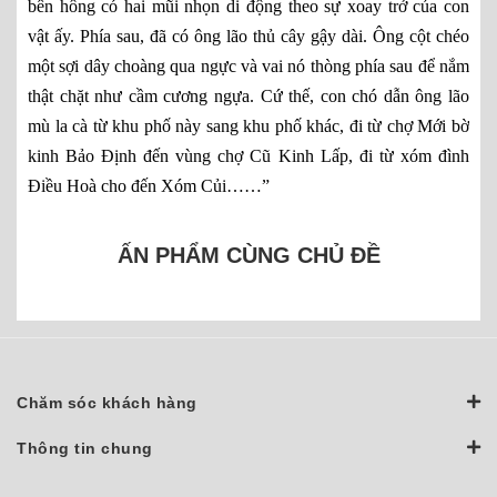
bên hông có hai mũi nhọn di động theo sự xoay trở của con
vật ấy. Phía sau, đã có ông lão thủ cây gậy dài. Ông cột chéo
một sợi dây choàng qua ngực và vai nó thòng phía sau để nắm
thật chặt như cầm cương ngựa. Cứ thế, con chó dẫn ông lão
mù la cà từ khu phố này sang khu phố khác, đi từ chợ Mới bờ
kinh Bảo Định đến vùng chợ Cũ Kinh Lấp, đi từ xóm đình
Điều Hoà cho đến Xóm Củi……”
ẤN PHẨM CÙNG CHỦ ĐỀ
Chăm sóc khách hàng
Thông tin chung