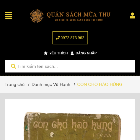
0972 873 962
YÊU THÍCH
ĐĂNG NHẬP
Trang chủ
/
Danh mục Vũ Hạnh
/
CON CHÓ HÀO HÙNG