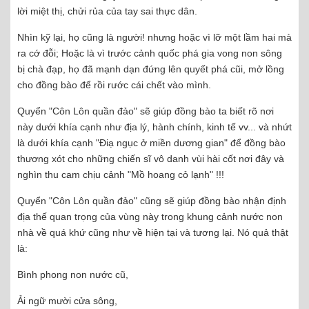
lời miệt thị, chửi rủa của tay sai thực dân.
Nhìn kỹ lại, họ cũng là người! nhưng hoặc vì lỡ một lầm hai mà
ra cớ đỗi; Hoặc là vì trước cảnh quốc phá gia vong non sông
bị chà đạp, họ đã mạnh dạn đứng lên quyết phá cũi, mở lồng
cho đồng bào để rồi rước cái chết vào mình.
Quyển "Côn Lôn quần đảo" sẽ giúp đồng bào ta biết rõ nơi
này dưới khía cạnh như địa lý, hành chính, kinh tế vv... và nhứt
là dưới khía cạnh "Điạ ngục ở miền dương gian" để đồng bào
thương xót cho những chiến sĩ vô danh vùi hài cốt nơi đây và
nghìn thu cam chịu cảnh "Mồ hoang cỏ lạnh" !!!
Quyển "Côn Lôn quần đảo" cũng sẽ giúp đồng bào nhận định
địa thế quan trọng của vùng này trong khung cảnh nước non
nhà về quá khứ cũng như về hiện tại và tương lại. Nó quả thật
là:
Bình phong non nước cũ,
Ải ngữ mười cửa sông,