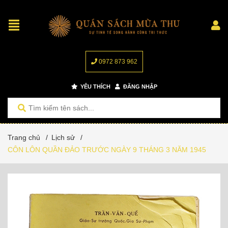
0972 873 962
YÊU THÍCH
ĐĂNG NHẬP
Trang chủ
/
Lịch sử
/
CÔN LÔN QUẦN ĐẢO TRƯỚC NGÀY 9 THÁNG 3 NĂM 1945