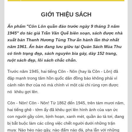
GIỚI THIỆU SÁCH
Ấn phẩm "Côn Lôn quần đảo trước ngày 9 tháng 3 năm
1945" do tác giả Trần Văn Quế biên soạn, sách được nhà
xuất bản Thanh Hương Tùng Thư ấn hành lần thứ nhất
năm 1961. Ấn bản đang lưu giữu tại Quán Sách Mùa Thu
có tình trạng đẹp, sách nguyên bìa gáy, dày 152 trang,
ruột sách đẹp, lõi sách chắc chắn.
Trước năm 1945, hai tiếng Côn - Nôn (hay là Côn - Lôn) đã
đập mạnh trong tâm hồn quốc dân đồng bào không phải vì
cảnh nên thơ của nó mà chính vì một cái chi rùng rợn được
nó khêu gợi lên.
Côn - Nôn! Côn - Nôn! Từ 1862 đến 1945, trên tám mươi năm,
hai tiếng ghê - tởm ấy đã khêu gợi lên hình ảnh của vạn ức
con người gầy còm, bịnh hoạn, xanh mét, quần áo tả tơi, đang
bị bắt buộc làm các công việc chết người dưới những trận
mưa: Nào hèo nào gậy, nào đấm nào đá, pha lẫn với những