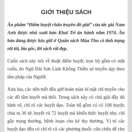
GIỚI THIỆU SÁCH
Ấn phẩm “Điểm huyệt chân truyền đồ giải” của tác giả Nam
Anh được nhà xuất bản Khai Trí ấn hành năm 1974. Ấn
bản đang được lưu giữ ở Quán sách Mùa Thu có tình trạng
rất tốt, bìa gốc, lõi sách rất đẹp.
Cuốn sách này nói về thuật điểm huyệt, trọn bộ gồm có một
cuốn, do Ngũ Đài Sơn Linh Không Thiền sư truyền dạy theo
tâm pháp của Người.
Xưa kia, các tiên triết đều giữ hoàn toàn bí mật chỉ truyền cho
các đồ tâm huyết mà thôi. Trong sách này có chú giải đầy đủ
hình vẽ, chỉ rõ các huyệt đạo. Toàn bộ gồm có có 108 huyệt;
chia ra 36 tử, huyệt và 72 huyệt mà khiếu thức huyệt nhẹ, chỉ
gây trọng thương, bệnh hoạn cho kẻ thọ thương. Vị trí các
huyệt đạo đều có chỉ rõ và các phương thuốc cứu chữa để cho