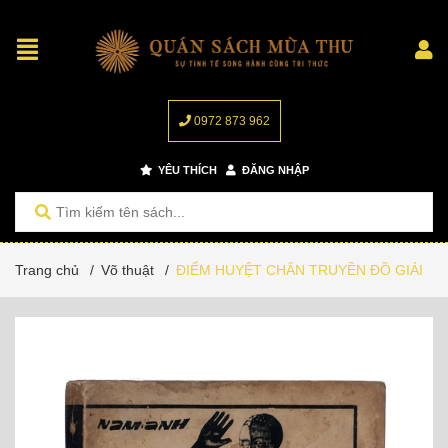
0972 873 962
YÊU THÍCH
ĐĂNG NHẬP
Trang chủ
/
Võ thuật
/
ĐIỂM HUYỆT CHÂN TRUYỀN ĐỒ GIẢI