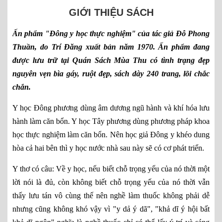
GIỚI THIỆU SÁCH
Ấn phẩm "Đông y học thực nghiệm" của tác giả Đỗ Phong
Thuần, do Trí Đăng xuất bản năm 1970. Ấn phẩm đang
được lưu trữ tại Quán Sách Mùa Thu có tình trạng đẹp
nguyên vẹn bìa gáy, ruột đẹp, sách dày 240 trang, lõi chắc
chắn.
Y học Đông phương dùng âm dương ngũ hành và khí hóa lưu
hành làm căn bổn. Y học Tây phương dùng phương pháp khoa
học thực nghiệm làm căn bổn. Nên học giả Đông y khéo dung
hòa cả hai bên thì y học nước nhà sau này sẽ có cơ phát triển.
Y thơ có câu: Về y học, nếu biết chỗ trọng yếu của nó thời một
lời nói là đủ, còn không biết chỗ trọng yếu của nó thời vẫn
thấy lưu tán vô cùng thế nên nghề làm thuốc không phải dễ
nhưng cũng không khó vậy vì "y dả ý dã", "khả dĩ ý hội bất