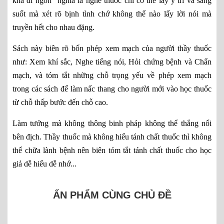
khả dĩ ngôn" nghĩa là nghề thuốc chỉ có thể lấy ý trí và sáng
suốt mà xét rõ bịnh tình chớ không thể nào lấy lời nói mà
truyền hết cho nhau đặng.
Sách này biên rõ bốn phép xem mạch của người thầy thuốc
như: Xem khí sắc, Nghe tiếng nói, Hỏi chứng bệnh và Chẩn
mạch, và tóm tắt những chỗ trọng yếu về phép xem mạch
trong các sách để làm nấc thang cho người mới vào học thuốc
từ chỗ thấp bước đến chỗ cao.
Làm tướng mà không thông binh pháp không thể thắng nổi
bên địch. Thầy thuốc mà không hiểu tánh chất thuốc thì không
thể chữa lành bệnh nên biên tóm tắt tánh chất thuốc cho học
giả dễ hiểu dễ nhớ...
ẤN PHẨM CÙNG CHỦ ĐỀ