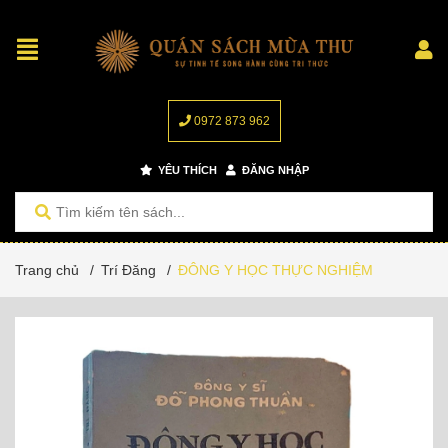
0972 873 962
YÊU THÍCH
ĐĂNG NHẬP
Trang chủ
/
Trí Đăng
/
ĐÔNG Y HỌC THỰC NGHIỆM