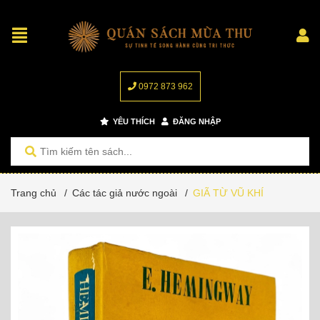
0972 873 962
YÊU THÍCH
ĐĂNG NHẬP
Trang chủ
/
Các tác giả nước ngoài
/
GIÃ TỪ VŨ KHÍ