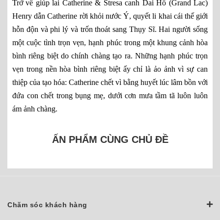
Trở về giúp lai Catherine & Stresa canh Dai Hồ (Grand Lac)
Henry dẫn Catherine rời khỏi nước Ý, quyết li khai cái thế giới
hỗn độn và phi lý và trốn thoát sang Thụy Sĩ. Hai người sống
một cuộc tình trọn vẹn, hạnh phúc trong một khung cảnh hòa
bình riêng biệt do chính chàng tạo ra. Những hạnh phúc trọn
vẹn trong nền hòa bình riêng biệt ấy chỉ là ảo ảnh vì sự can
thiệp của tạo hóa: Catherine chết vì bằng huyết lúc lâm bồn với
đứa con chết trong bụng mẹ, dưới cơn mưa tầm tã luôn luôn
ám ảnh chàng.
ẤN PHẨM CÙNG CHỦ ĐỀ
Chăm sóc khách hàng