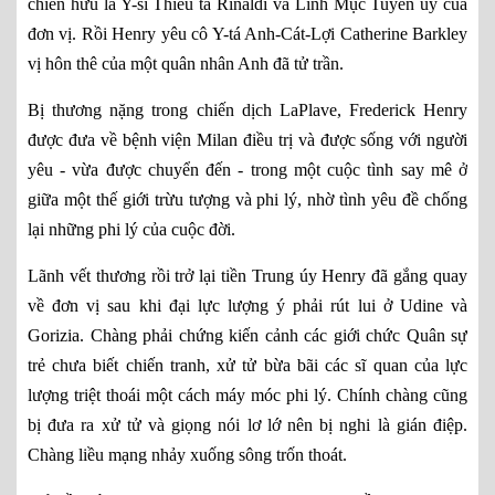
chiến hữu là Y-sĩ Thiếu tá Rinaldi và Linh Mục Tuyên úy của
đơn vị. Rồi Henry yêu cô Y-tá Anh-Cát-Lợi Catherine Barkley
vị hôn thê của một quân nhân Anh đã tử trần.
Bị thương nặng trong chiến dịch LaPlave, Frederick Henry
được đưa về bệnh viện Milan điều trị và được sống với người
yêu - vừa được chuyển đến - trong một cuộc tình say mê ở
giữa một thế giới trừu tượng và phi lý, nhờ tình yêu đề chống
lại những phi lý của cuộc đời.
Lãnh vết thương rồi trở lại tiền Trung úy Henry đã gắng quay
về đơn vị sau khi đại lực lượng ý phải rút lui ở Udine và
Gorizia. Chàng phải chứng kiến cảnh các giới chức Quân sự
trẻ chưa biết chiến tranh, xử tử bừa bãi các sĩ quan của lực
lượng triệt thoái một cách máy móc phi lý. Chính chàng cũng
bị đưa ra xử tử và giọng nói lơ lớ nên bị nghi là gián điệp.
Chàng liều mạng nhảy xuống sông trốn thoát.