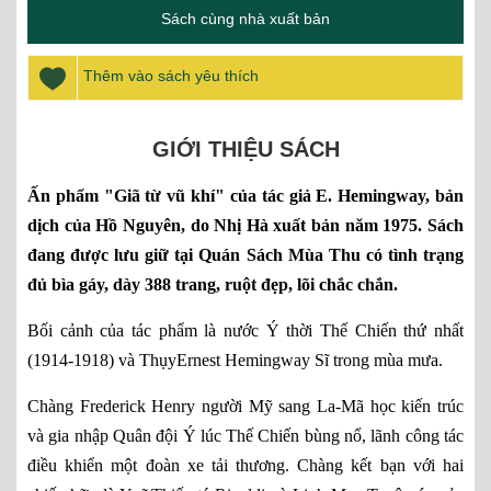
Sách cùng nhà xuất bản
Thêm vào sách yêu thích
GIỚI THIỆU SÁCH
Ấn phẩm "Giã từ vũ khí" của tác giả E. Hemingway, bản
dịch của Hồ Nguyên, do Nhị Hà xuất bản năm 1975. Sách
đang được lưu giữ tại Quán Sách Mùa Thu có tình trạng
đủ bìa gáy, dày 388 trang, ruột đẹp, lõi chắc chắn.
Bối cảnh của tác phẩm là nước Ý thời Thế Chiến thứ nhất
(1914-1918) và ThụyErnest Hemingway Sĩ trong mùa mưa.
Chàng Frederick Henry người Mỹ sang La-Mã học kiến trúc
và gia nhập Quân đội Ý lúc Thế Chiến bùng nổ, lãnh công tác
điều khiển một đoàn xe tải thương. Chàng kết bạn với hai