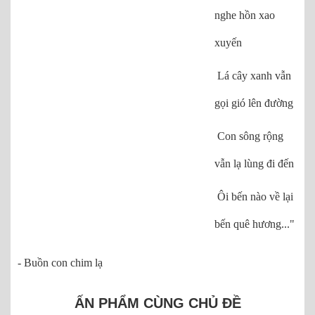
nghe hồn xao
xuyến
Lá cây xanh vẫn
gọi gió lên đường
Con sông rộng
vẫn lạ lùng đi đến
Ôi bến nào về lại
bến quê hương..."
- Buồn con chim lạ
ẤN PHẨM CÙNG CHỦ ĐỀ