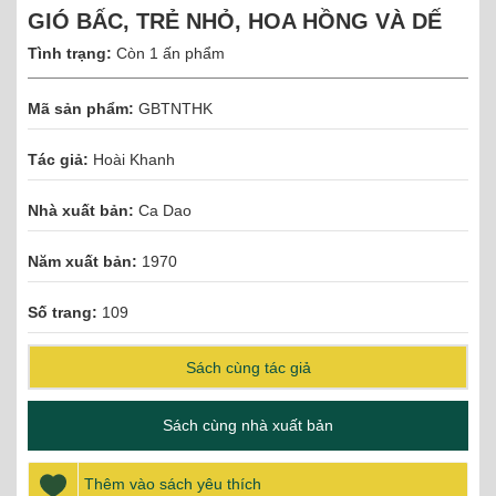
GIÓ BẤC, TRẺ NHỎ, HOA HỒNG VÀ DẾ
Tình trạng:
Còn 1 ấn phẩm
Mã sản phẩm:
GBTNTHK
Tác giả:
Hoài Khanh
Nhà xuất bản:
Ca Dao
Năm xuất bản:
1970
Số trang:
109
Sách cùng tác giả
Sách cùng nhà xuất bản
Thêm vào sách yêu thích