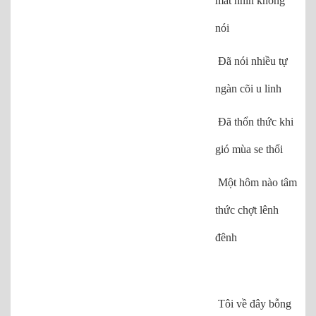
mắt nhìn không
nói
Đã nói nhiều tự
ngàn cõi u linh
Đã thổn thức khi
gió mùa se thổi
Một hôm nào tâm
thức chợt lênh
đênh
Tôi về đây bỗng