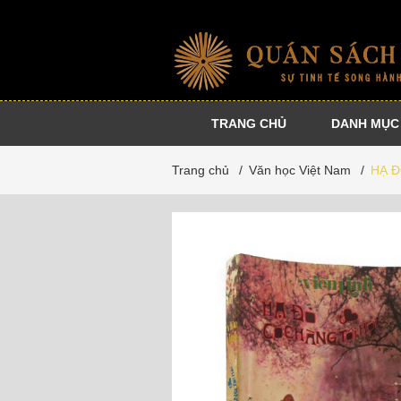
TRANG CHỦ
DANH MỤC
Nhà
Sự
Danh
Dự
Trang chủ
/
Văn học Việt Nam
/
HẠ Đ
xuất
kiện
tác
án
bản
cộng
đồng