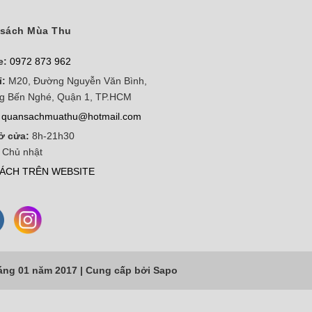
sách Mùa Thu
e:
0972 873 962
ỉ:
M20, Đường Nguyễn Văn Bình,
g Bến Nghé, Quận 1, TP.HCM
quansachmuathu@hotmail.com
ở cửa:
8h-21h30
 Chủ nhật
ÁCH TRÊN WEBSITE
áng 01 năm 2017 |
Cung cấp bởi
Sapo