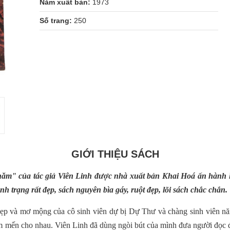
Năm xuất bản:
1973
Số trang:
250
GIỚI THIỆU SÁCH
hăm" của tác giả Viên Linh được nhà xuất bản Khai Hoá ấn hành
h trạng rất đẹp, sách nguyên bìa gáy, ruột đẹp, lõi sách chắc chắn.
t đẹp và mơ mộng của cô sinh viên dự bị Dự Thư và chàng sinh viên
 mến cho nhau. Viên Linh đã dùng ngòi bút của mình đưa người đọc 