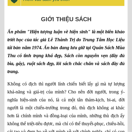
GIỚI THIỆU SÁCH
Ấn phẩm "Hiện tượng luận về hiện sinh" là một biên khảo
triết học của tác giả Lê Thành Trị do Trung Tâm Học Liệu
tái bản năm 1974. Ấn bản đang lưu giữ tại Quán Sách Mùa
Thu có tình trạng khá đẹp, Sách còn nguyên vẹn (đầy đủ
bìa, gáy), ruột sách đẹp, lõi sách chắc chắn và sách đầy đủ
trang.
Không có địch thì người lính chiến biết lấy gì mà tự lượng
khả-năng và giá-trị của mình? Cho nên đời người, trong ý-
nghĩa hiện-sinh của nó, là cả một tân thảm-kịch, bi-ai, đời
người là một chiến-trường trong đó, thù địch không ai khác
hơn là chính mình và đồng-loại của mình, những thù địch ấy
không thể triệt-tiêu đựơc, mà chỉ có thể thuyết-phục, chiêu-hồi,
cải-tạo và đem họ về với mình về với chính nghĩa, chỉ có con