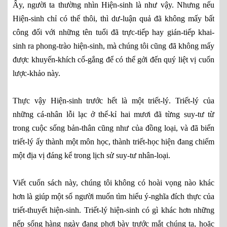
Ấy, người ta thường nhìn Hiện-sinh là như vậy. Nhưng nếu
Hiện-sinh chỉ có thế thôi, thì dư-luận quả đã không mấy bất
công đối với những tên tuổi đã trực-tiếp hay gián-tiếp khai-
sinh ra phong-trào hiện-sinh, mà chúng tôi cũng đã không mấy
được khuyến-khích cố-gắng để có thể gởi đến quý liệt vị cuốn
lược-khảo này.
Thực vậy Hiện-sinh trước hết là một triết-lý. Triết-lý của
những cá-nhân lỗi lạc ở thế-kỉ hai mươi đã từng suy-tư từ
trong cuộc sống bản-thân cũng như của đồng loại, và đã biến
triết-lý ấy thành một môn học, thành triết-học hiện đang chiếm
một địa vị đáng kể trong lịch sử suy-tư nhân-loại.
Viết cuốn sách này, chúng tôi không có hoài vọng nào khác
hơn là giúp một số người muốn tìm hiểu ý-nghĩa đích thực của
triết-thuyết hiện-sinh. Triết-lý hiện-sinh có gì khác hơn những
nếp sống hàng ngày đang phơi bày trước mắt chúng ta, hoặc