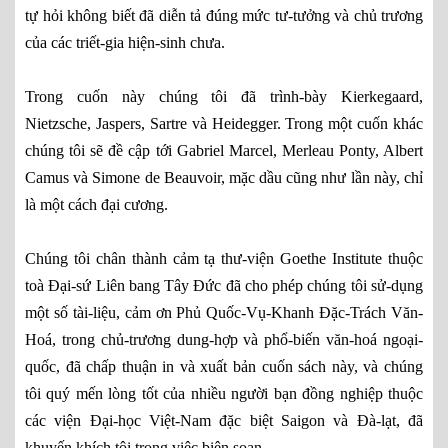
tự hỏi không biết đã diễn tả đúng mức tư-tưởng và chủ trương
của các triết-gia hiện-sinh chưa.
Trong cuốn này chúng tôi đã trình-bày Kierkegaard,
Nietzsche, Jaspers, Sartre và Heidegger. Trong một cuốn khác
chúng tôi sẽ đề cập tới Gabriel Marcel, Merleau Ponty, Albert
Camus và Simone de Beauvoir, mặc dầu cũng như lần này, chỉ
là một cách đại cương.
Chúng tôi chân thành cảm tạ thư-viện Goethe Institute thuộc
toà Đại-sứ Liên bang Tây Đức đã cho phép chúng tôi sử-dụng
một số tài-liệu, cảm ơn Phủ Quốc-Vụ-Khanh Đặc-Trách Văn-
Hoá, trong chủ-trương dung-hợp và phổ-biến văn-hoá ngoại-
quốc, đã chấp thuận in và xuất bản cuốn sách này, và chúng
tôi quý mến lòng tốt của nhiều người bạn đồng nghiệp thuộc
các viện Đại-học Việt-Nam đặc biệt Saigon và Đà-lạt, đã
khuyến khích tôi trong việc biên soạn.