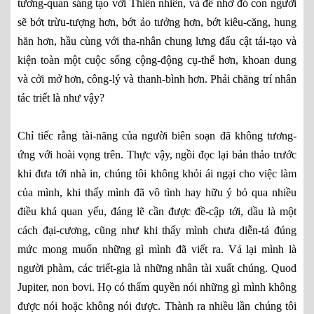
tương-quan sáng tạo với Thiên nhiên, và để nhờ đó con người
sẽ bớt trừu-tượng hơn, bớt ảo tưởng hơn, bớt kiêu-căng, hung
hăn hơn, hầu cùng với tha-nhân chung lưng đấu cật tái-tạo và
kiện toàn một cuộc sống cộng-động cụ-thể hơn, khoan dung
và cởi mở hơn, công-lý và thanh-bình hơn. Phải chăng trí nhân
tác triết là như vậy?
Chỉ tiếc rằng tài-năng của người biên soạn đã không tương-
ứng với hoài vọng trên. Thực vậy, ngồi đọc lại bản thảo trước
khi đưa tới nhà in, chúng tôi không khỏi ái ngại cho việc làm
của mình, khi thấy mình đã vô tình hay hữu ý bỏ qua nhiều
điều khá quan yếu, đáng lẽ cần được đề-cập tới, dầu là một
cách đại-cương, cũng như khi thấy mình chưa diễn-tả đúng
mức mong muốn những gì mình đã viết ra. Vả lại mình là
người phàm, các triết-gia là những nhân tài xuất chúng. Quod
Jupiter, non bovi. Họ có thẩm quyền nói những gì mình không
được nói hoặc không nói được. Thành ra nhiều lần chúng tôi