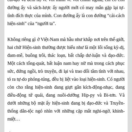
đường ấy và sách-lược ấy người mới có may mắn gặp lại tự-
tình đích thực của mình. Con đường ấy là con đường “cải-cách
hiện-sinh” của “người ta”.
Không riêng gì ở Việt-Nam mà hầu như khắp nơi trên thế-giới,
hai chữ Hiện-sinh thường được hiểu như là một lối sống kỳ-dị,
đam-mê, buông trôi, thác loạn, bất chấp dư-luận và đạo-đức.
Một cách tổng-quát, bất luận nam hay nữ mà trong cách phục
sức, đứng ngồi, trò truyện, đi lại và trao đổi tâm tình với nhau,
tỏ ra tự-do phóng-túng, đều bị liệt vào loại hiện-sinh. Có người
còn cho rằng hiện-sinh đang giựt gân kích-động-nhạc, đang
điều-động tứ quái, đang nuôi-dưỡng Hip-py và Bi-tơn. Và
dưới những bộ mặt ấy hiện-sinh đang bị đạo-đức và Truyền-
thống dân-tộc ngó nhìn với những cặp mắt nghi-ngờ, khinh-
miệt…