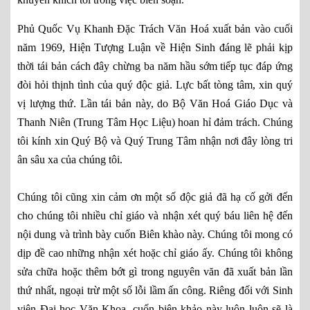
Phủ Quốc Vụ Khanh Đặc Trách Văn Hoá xuất bản vào cuối
năm 1969, Hiện Tượng Luận về Hiện Sinh đáng lẽ phải kịp
thời tái bản cách đây chừng ba năm hầu sớm tiếp tục đáp ứng
đòi hỏi thịnh tình của quý độc giả. Lực bất tòng tâm, xin quý
vị lượng thứ. Lần tái bản này, do Bộ Văn Hoá Giáo Dục và
Thanh Niên (Trung Tâm Học Liệu) hoan hỉ đảm trách. Chúng
tôi kính xin Quý Bộ và Quý Trung Tâm nhận nơi đây lòng tri
ân sâu xa của chúng tôi.
Chúng tôi cũng xin cảm ơn một số độc giả đã hạ cố gởi đến
cho chúng tôi nhiều chỉ giáo và nhận xét quý báu liên hệ đến
nội dung và trình bày cuốn Biên khào này. Chúng tôi mong có
dịp đề cao những nhận xét hoặc chỉ giáo ấy. Chúng tôi không
sửa chữa hoặc thêm bớt gì trong nguyên văn đã xuất bản lần
thứ nhất, ngoại trừ một số lỗi lầm ấn công. Riêng đối với Sinh
viên Đại học Văn Khoa, cuốn biên khảo này luôn luôn sẽ là