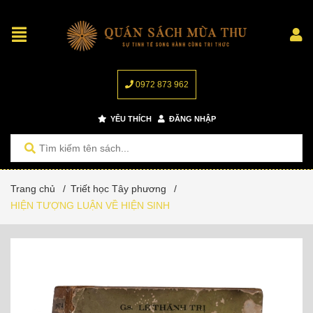
0972 873 962
YÊU THÍCH
ĐĂNG NHẬP
Trang chủ
/
Triết học Tây phương
/
HIỆN TƯỢNG LUẬN VỀ HIỆN SINH