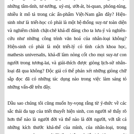
những tâm-tình, tư-tưởng, uỷ-mị, ướt-át, bi-quan, phóng-túng,
nhiều ít mô tả trong các ấn-phẩm Việt-Nam gần đây? Hiện-
sinh như là triết-học có phải là một hệ-thống suy-tư toàn diện
và nghiêm chỉnh chặt-chẽ khả-dĩ đáng cho ta lưu-ý và nghiên-
cứu như những công trình văn hoá của nhân-loại không?
Hiện-sinh có phải là một triết-lý có tính cách khoa học,
mathesis universalis, khả-dĩ làm nòng cốt cho mọi suy-tư con
người trong tương-lai, và giải-thích được giòng lịch-sử nhân-
loại đã qua không? Độc giả có thể phán xét những giòng chữ
sắp đọc đã có những tác dụng nào trong việc làm sáng tỏ
những vấn-đề trên đây.
Dầu sao chúng tôi cũng muốn hy-vọng rằng từ ý-thức về các
sắc thái đa tạp của triết thuyết hiện sinh, con người sẽ thấy rõ
hơn thế nào là người đời và thế nào là đời người, với tất cả
những kích thước khả-thể của mình, của nhân-loại, trong