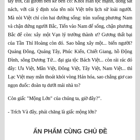
tày trời, cái gươm bén kề bên cổ: Khối Hán tộc mạnh, đông sát
nách, với cái ý định xóa tên nòi Việt trên lịch sử loài người.
Mà nòi Việt chỉ còn hai đường sống: tràn xuống phương Nam
và chận đứng người Bắc, Tiến vào Nam để sống, chận phương
Bắc để còn: xây một Vạn lý trường thành ư? Gương thất bại
của Tần Thỉ Hoàng còn đó. Sao bằng xây một... biển người?
Quảng Đông, Quảng Tây, Phúc Kiến, Chiết Giang, hồ Động
Đình, sông Dương Tử... đại gia tộc Bách Việt... còn rải rác đó
đây: Ưu Việt, Mân Việt, Đông Việt, Tây Việt, Nam Việt... thì
Lạc Việt may mắn thoát khỏi vòng Hán hóa, sao chẳng giơ cao
ngọn đuốc: đoàn tụ dưới mái nhà to?
Còn giấc "Mộng Lớn" của chúng ta, giờ đây?".
- Trích Và đây, phải chăng là giấc mộng lớn?
ẤN PHẨM CÙNG CHỦ ĐỀ