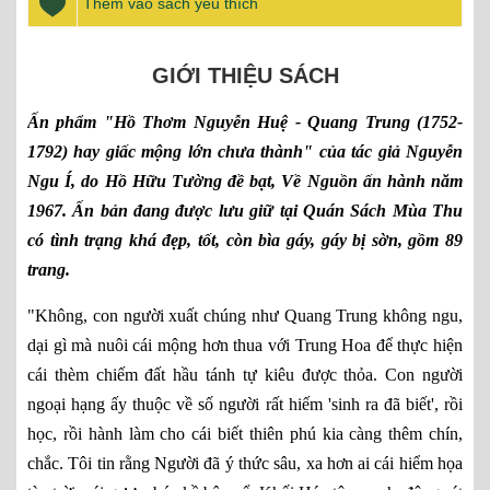
Thêm vào sách yêu thích
GIỚI THIỆU SÁCH
Ấn phẩm "Hồ Thơm Nguyễn Huệ - Quang Trung (1752-
1792) hay giấc mộng lớn chưa thành" của tác giả Nguyễn
Ngu Í, do Hồ Hữu Tường đề bạt, Về Nguồn ấn hành năm
1967. Ấn bản đang được lưu giữ tại Quán Sách Mùa Thu
có tình trạng khá đẹp, tốt, còn bìa gáy, gáy bị sờn, gồm 89
trang.
"Không, con người xuất chúng như Quang Trung không ngu,
dại gì mà nuôi cái mộng hơn thua với Trung Hoa để thực hiện
cái thèm chiếm đất hầu tánh tự kiêu được thỏa. Con người
ngoại hạng ấy thuộc về số người rất hiếm 'sinh ra đã biết', rồi
học, rồi hành làm cho cái biết thiên phú kia càng thêm chín,
chắc. Tôi tin rằng Người đã ý thức sâu, xa hơn ai cái hiểm họa