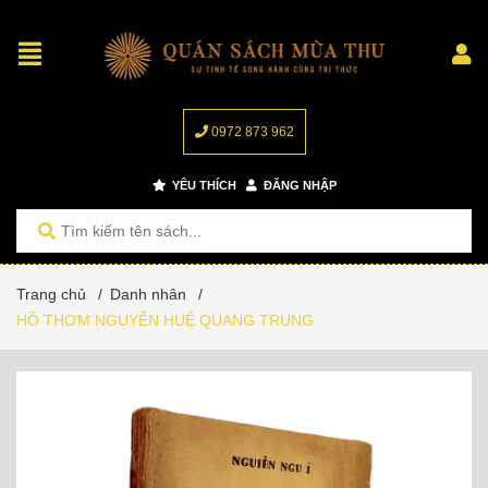
0972 873 962
YÊU THÍCH
ĐĂNG NHẬP
Trang chủ
/
Danh nhân
/
HỒ THƠM NGUYỄN HUỆ QUANG TRUNG