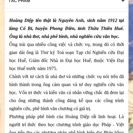
TÁC PHẨM
Hoàng Diệp tên thật là Nguyễn Anh, sinh năm 1912 tại
làng Cổ Bi, huyện Phong Điền, tỉnh Thừa Thiên Huế.
Ông là nhà thơ, nhà phê bình, nhà nghiên cứu văn học.
Ông trải qua nhiều công việc và chức vụ, trong đó có thời
gian dài ông là Thư ký Toà soạn Tạp chí Nghiên cứu Đại
học Huế, Giám đốc Nhà in Đại học Huế, thuộc Viện Đại
học Huế trước năm 1975.
Chính với tư cách là nhà thơ và những chức vụ nói trên đã
hình thành trong ông cảm quan và tư duy nghiên cứu văn
học. Vốn tri thức và kiến văn cá nhân vững chắc đã đem lại
cho ông những thành công đáng kể qua các công trình
nghiên cứu, phê bình văn chương có giá trị.
Phương pháp phê bình của Hoàng Diệp rất linh hoạt. Là
người trí thức theo học chương trình giáo dục Pháp - Việt
ông tiếp thu các phương pháp phê bình hiện đại Pháp bằng