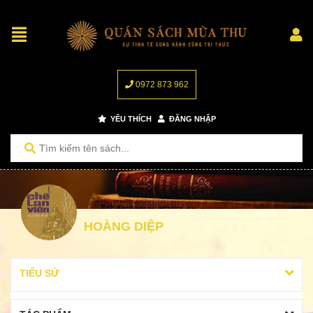
0972 873 962
YÊU THÍCH
ĐĂNG NHẬP
HOÀNG DIỆP
TIỂU SỬ