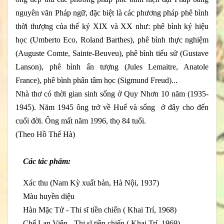
nguyên văn Pháp ngữ, đặc biệt là các phương pháp phê bình
thời thượng của thế kỷ XIX và XX như: phê bình ký hiệu
học (Umberto Eco, Roland Barthes), phê bình thực nghiệm
(Auguste Comte, Sainte-Beuveu), phê bình tiểu sử (Gustave
Lanson), phê bình ấn tượng (Jules Lemaitre, Anatole
France), phê bình phân tâm học (Sigmund Freud)...
Nhà thơ có thời gian sinh sống ở Quy Nhơn 10 năm (1935-
1945). Năm 1945 ông trở về Huế và sống ở đây cho đến
cuối đời. Ông mất năm 1996, thọ 84 tuổi.
(Theo Hồ Thế Hà)
Các tác phẩm:
Xác thu (Nam Kỳ xuất bản, Hà Nội, 1937)
Màu huyền diệu
Hàn Mặc Tử - Thi sĩ tiền chiến ( Khai Trí, 1968)
Chế Lan Viên - Thi sĩ tiền chiến ( Khai Trí, 1969)