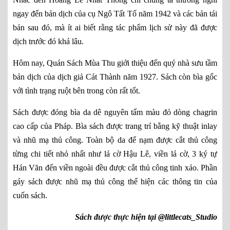
ngay đến bản dịch của cụ Ngô Tất Tố năm 1942 và các bản tái
bản sau đó, mà ít ai biết rằng tác phẩm lịch sử này đã được
dịch trước đó khá lâu.
Hôm nay, Quán Sách Mùa Thu giới thiệu đến quý nhà sưu tầm
bản dịch của dịch giả Cát Thành năm 1927. Sách còn bìa gốc
với tình trạng ruột bên trong còn rất tốt.
Sách được đóng bìa da dê nguyên tấm màu đỏ dòng chagrin
cao cấp của Pháp. Bìa sách được trang trí bằng kỹ thuật inlay
và nhũ mạ thủ công. Toàn bộ da để nạm được cắt thủ công
từng chi tiết nhỏ nhất như lá cờ Hậu Lê, viền lá cờ, 3 ký tự
Hán Văn đến viền ngoài đều được cắt thủ công tinh xảo. Phần
gáy sách được nhũ mạ thủ công thể hiện các thông tin của
cuốn sách.
Sách được thực hiện tại @littlecats_Studio