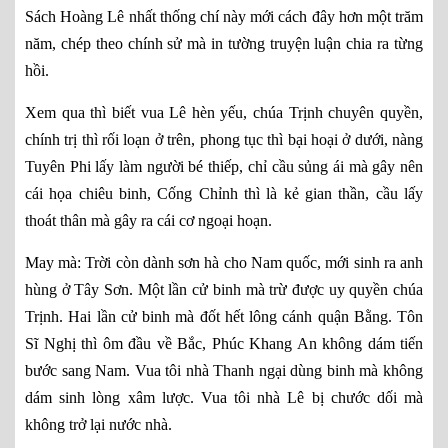
Sách Hoàng Lê nhất thống chí này mới cách đây hơn một trăm
năm, chép theo chính sử mà in tường truyện luận chia ra từng
hồi.
Xem qua thì biết vua Lê hèn yếu, chúa Trịnh chuyên quyền,
chính trị thì rối loạn ở trên, phong tục thì bại hoại ở dưới, nàng
Tuyên Phi lấy làm người bé thiếp, chỉ cầu sủng ái mà gây nên
cái họa chiêu binh, Cống Chỉnh thì là kẻ gian thần, cầu lấy
thoát thân mà gây ra cái cơ ngoại hoạn.
May mà: Trời còn dành sơn hà cho Nam quốc, mới sinh ra anh
hùng ở Tây Sơn. Một lần cử binh mà trừ được uy quyền chúa
Trịnh. Hai lần cử binh mà đốt hết lông cánh quận Bằng. Tôn
Sĩ Nghị thì ôm đầu về Bắc, Phúc Khang An không dám tiến
bước sang Nam. Vua tôi nhà Thanh ngại dùng binh mà không
dám sinh lòng xâm lược. Vua tôi nhà Lê bị chước dối mà
không trở lại nước nhà.