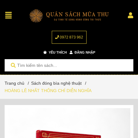
0972 873 962
YÊU THÍCH
ĐĂNG NHẬP
Trang chủ
/
Sách đóng bìa nghệ thuật
/
HOÀNG LÊ NHẤT THỐNG CHÍ DIỄN NGHĨA