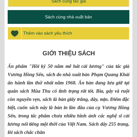
Sách cùng tác giả
Sách cùng nhà xuất bản
Thêm vào sách yêu thích
GIỚI THIỆU SÁCH
Ấn phẩm "Hồi ký 50 năm mê hát cải lương" của tác giả
Vương Hồng Sển, sách do nhà xuất bản Phạm Quang Khải
ấn hành lần thứ nhất năm 1968. Ấn bản đang lưu giữ tại
quán sách Mùa Thu có tình trạng rất tốt. Bìa, gáy và ruột
còn nguyên vẹn, sách là bản giấy trắng, dày, mịn. Điểm đặc
biệt, cuốn sách này là bản in lần đầu của cụ Vương Hồng
Sển, trong tác phẩm chưa nhiều hình ảnh các nghệ sĩ cải
lương nổi tiếng một thời của Việt Nam. Sách dày 255 trang,
lõi sách chắc chắn