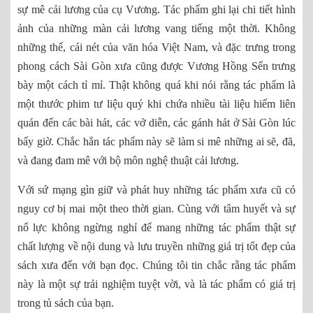
sự mê cải lương của cụ Vương. Tác phẩm ghi lại chi tiết hình
ảnh của những màn cải lương vang tiếng một thời. Không
những thế, cái nét của văn hóa Việt Nam, và đặc trưng trong
phong cách Sài Gòn xưa cũng được Vương Hồng Sển trưng
bày một cách tỉ mỉ. Thật không quá khi nói rằng tác phẩm là
một thước phim tư liệu quý khi chứa nhiều tài liệu hiếm liên
quán đến các bài hát, các vở diễn, các gánh hát ở Sài Gòn lúc
bấy giờ. Chắc hẳn tác phẩm này sẽ làm si mê những ai sẽ, đã,
và đang đam mê với bộ môn nghệ thuật cải lương.
Với sứ mạng gìn giữ và phát huy những tác phẩm xưa cũ có
nguy cơ bị mai một theo thời gian. Cùng với tâm huyết và sự
nổ lực không ngừng nghỉ để mang những tác phẩm thật sự
chất lượng về nội dung và lưu truyền những giá trị tốt đẹp của
sách xưa đến với bạn đọc. Chúng tôi tin chắc rằng tác phẩm
này là một sự trải nghiệm tuyệt vời, và là tác phẩm có giá trị
trong tủ sách của bạn.