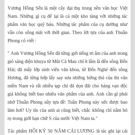
Vương Hồng Sển là một cây đại thụ trong nền văn học Việt
Nam. Những gì cụ để lại là cả một kho tàng với những tác
phẩm văn học quý báu. Những tác phẩm của cụ dường như
vẫn còn sống mãi với thời gian. Theo lời tựa của anh Thuần
Phong có viết :
" Anh Vương Hồng Sển đã từng gửi tiếng tri âm của anh trong
gió sáng điện khuya từ Mũi Cà Mau chỉ ít lắm là đến sông Bến
Hải; đã mấy lớp sinh viên văn khoa, từ Bến Nghé đến sông
Hương, đã từng hớp lấy say sưa những hứng thú của thi văn
miền Nam và rất nhiều tạp chí đã dọn đãi cho hàng vạn độc
giả không biết bao nhiêu văn phẩm của anh. Anh cần gì phải
nhờ Thuần Phong nầy tựa đề: Tuần Phong này sức được bao
lăm hơi? Uy tín của anh ai cũng biết, chắc không chỉ nằm bó
rọ trong giới hạn chữ S của nước Việt Nam ta."
Tác phẩm HỒI KÝ 50 NĂM CẢI LƯƠNG là tác ghi lại cái