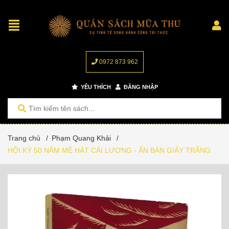
0972 873 962
YÊU THÍCH
ĐĂNG NHẬP
Trang chủ
/
Phạm Quang Khải
/
HỒI KÝ 50 NĂM MÊ HÁT CẢI LƯƠNG - ẤN BẢN GIẤY TRẮNG