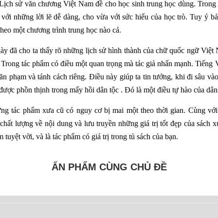
ịch sử văn chương Việt Nam đề cho học sinh trung học dùng. Trong c
 với những lời lẽ dễ dàng, cho vừa với sức hiểu của học trò. Tuy ý bả
theo một chương trình trung học nào cả.
này đã cho ta thấy rõ những lịch sử hình thành của chữ quốc ngữ Việt
. Trong tác phẩm có điều một quan trọng mà tác giả nhấn mạnh. Tiếng
ăn phạm và tánh cách riêng. Điều này giúp ta tin tưởng, khi đi sâu v
ược phồn thịnh trong mấy hồi dân tộc . Đó là một điều tự hào của dân
ng tác phẩm xưa cũ có nguy cơ bị mai một theo thời gian. Cùng vớ
hất lượng về nội dung và lưu truyền những giá trị tốt đẹp của sách x
 tuyệt vời, và là tác phẩm có giá trị trong tủ sách của bạn.
ẤN PHẨM CÙNG CHỦ ĐỀ