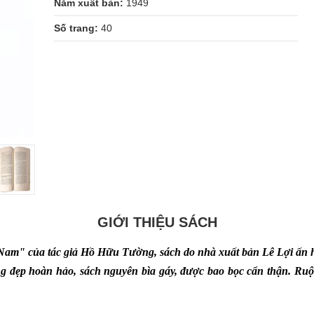
Năm xuất bản:
1949
Số trang:
40
GIỚI THIỆU SÁCH
Nam" của tác giả Hồ Hữu Tường, sách do nhà xuất bản Lê Lợi ấn 
g đẹp hoàn hảo, sách nguyên bìa gáy, được bao bọc cẩn thận. Ruộ