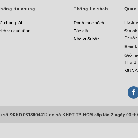
hông tin chung
Thông tin sách
Quán 
Hotlin
ề chúng tôi
Danh mục sách
ịch vụ quà tặng
Tác giả
Địa ch
Phườn
Nhà xuất bản
Email:
Giờ m
Thứ 2-
MUA S
số ĐKKD 0313904412 do sở KHĐT TP. HCM cấp lần 2 ngày 03 th