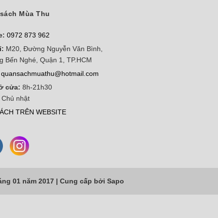
sách Mùa Thu
e:
0972 873 962
ỉ:
M20, Đường Nguyễn Văn Bình,
g Bến Nghé, Quận 1, TP.HCM
quansachmuathu@hotmail.com
ở cửa:
8h-21h30
 Chủ nhật
ÁCH TRÊN WEBSITE
áng 01 năm 2017 |
Cung cấp bởi
Sapo