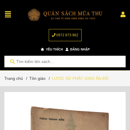
0972 873 962
YÊU THÍCH
ĐĂNG NHẬP
Trang chủ
/
Tôn giáo
/
LƯỢC SỬ PHẬT GIÁO ẤN ĐỘ