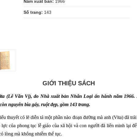
Năm xuất bản:
1966
Số trang:
143
GIỚI THIỆU SÁCH
ita (Lê Văn Vị), do Nhà xuất bản Nhân Loại ấn hành năm 1966. 
còn nguyên bìa gáy, ruột đẹp, gồm 143 trang.
ểu thuyết có lẽ diễn tả một phần nào đoạn đường mà anh (Vita) đã trải 
p lực của phong tục lễ giáo của xã hội và con người đã liên minh lại đ
ó lòng mà không nhiễm thế tục.