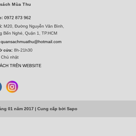
sách Mùa Thu
e:
0972 873 962
ỉ:
M20, Đường Nguyễn Văn Bình,
g Bến Nghé, Quận 1, TP.HCM
quansachmuathu@hotmail.com
ở cửa:
8h-21h30
 Chủ nhật
ÁCH TRÊN WEBSITE
áng 01 năm 2017 |
Cung cấp bởi
Sapo