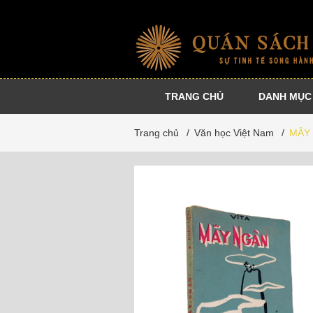
TRANG CHỦ
DANH MỤC
Nhà
Sự
Danh
Dự
Trang chủ
/
Văn học Việt Nam
/
MÂY
xuất
kiện
tác
án
bản
cộng
đồng