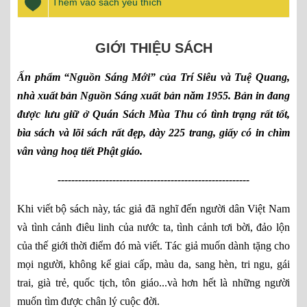
Thêm vào sách yêu thích
GIỚI THIỆU SÁCH
Ấn phẩm “Nguồn Sáng Mới” của Trí Siêu và Tuệ Quang,
nhà xuất bản Nguồn Sáng xuất bản năm 1955. Bản in đang
được lưu giữ ở Quán Sách Mùa Thu có tình trạng rất tốt,
bìa sách và lõi sách rất đẹp, dày 225 trang, giấy có in chìm
vân vàng hoạ tiết Phật giáo.
--------------------------------------------------------
Khi viết bộ sách này, tác giả đã nghĩ đến người dân Việt Nam
và tình cảnh điêu linh của nước ta, tình cảnh tơi bời, đảo lộn
của thế giới thời điểm đó mà viết. Tác giả muốn dành tặng cho
mọi người, không kể giai cấp, màu da, sang hèn, tri ngu, gái
trai, già trẻ, quốc tịch, tôn giáo...và hơn hết là những người
muốn tìm được chân lý cuộc đời.