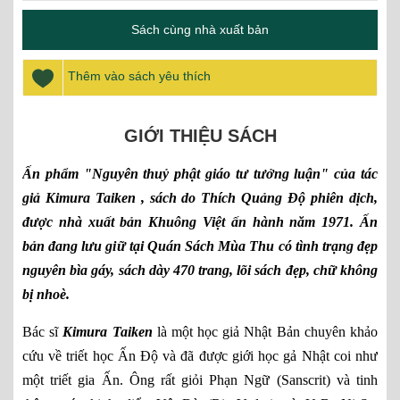
Sách cùng nhà xuất bản
Thêm vào sách yêu thích
GIỚI THIỆU SÁCH
Ấn phẩm "Nguyên thuỷ phật giáo tư tưởng luận" của tác
giả Kimura Taiken , sách do Thích Quảng Độ phiên dịch,
được nhà xuất bản Khuông Việt ấn hành năm 1971. Ấn
bản đang lưu giữ tại Quán Sách Mùa Thu có tình trạng đẹp
nguyên bìa gáy, sách dày 470 trang, lõi sách đẹp, chữ không
bị nhoè.
Bác sĩ
Kimura Taiken
là một học giả Nhật Bản chuyên khảo
cứu về triết học Ấn Độ và đã được giới học gả Nhật coi như
một triết gia Ấn. Ông rất giỏi Phạn Ngữ (Sanscrit) và tinh