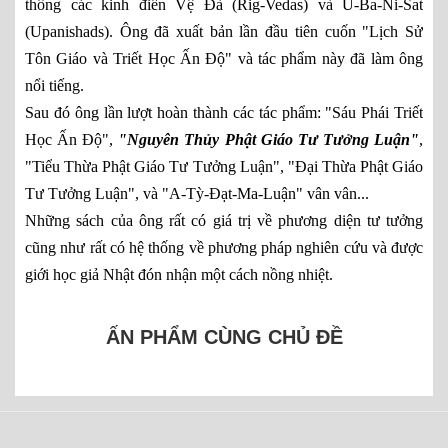
thông các kinh điển Vệ Đà (Rig-Vedas) và U-Ba-Ni-Sat
(Upanishads). Ông đã xuất bản lần đầu tiên cuốn "Lịch Sử
Tôn Giáo và Triết Học Ấn Độ" và tác phẩm này đã làm ông
nổi tiếng.
Sau đó ông lần lượt hoàn thành các tác phẩm: "Sáu Phái Triết
Học Ấn Độ",
"Nguyên Thủy Phật Giáo Tư Tưởng Luận"
,
"Tiểu Thừa Phật Giáo Tư Tưởng Luận", "Đại Thừa Phật Giáo
Tư Tưởng Luận", và "A-Tỳ-Đạt-Ma-Luận" vân vân...
Những sách của ông rất có giá trị về phương diện tư tưởng
cũng như rất có hệ thống về phương pháp nghiên cứu và được
giới học giả Nhật đón nhận một cách nồng nhiệt.
ẤN PHẨM CÙNG CHỦ ĐỀ