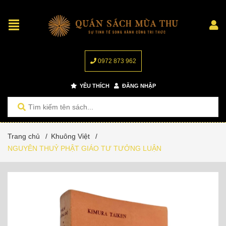
0972 873 962
YÊU THÍCH
ĐĂNG NHẬP
Trang chủ
/
Khuông Việt
/
NGUYÊN THUỶ PHẬT GIÁO TƯ TƯỞNG LUẬN