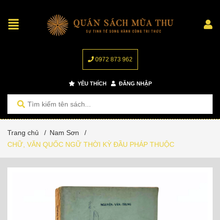
0972 873 962
YÊU THÍCH
ĐĂNG NHẬP
Trang chủ
/
Nam Sơn
/
CHỮ, VĂN QUỐC NGỮ THỜI KỲ ĐẦU PHÁP THUỘC