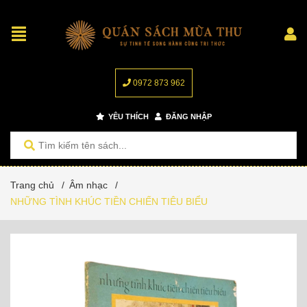
0972 873 962
YÊU THÍCH
ĐĂNG NHẬP
Trang chủ
/
Âm nhạc
/
NHỮNG TÌNH KHÚC TIỀN CHIẾN TIÊU BIỂU