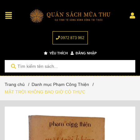
0972 873 962
YÊU THÍCH
ĐĂNG NHẬP
Trang chủ
/
Danh mục Phạm Công Thiện
/
MẶT TRỜI KHÔNG BAO GIỜ CÓ THỰC