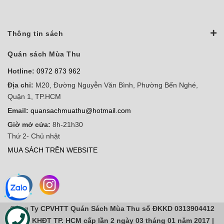
Thông tin sách
Quán sách Mùa Thu
Hotline:
0972 873 962
Địa chỉ:
M20, Đường Nguyễn Văn Bình, Phường Bến Nghé,
Quận 1, TP.HCM
Email:
quansachmuathu@hotmail.com
Giờ mở cửa:
8h-21h30
Thứ 2- Chủ nhật
MUA SÁCH TRÊN WEBSITE
Công Ty CPVHTT Quán Sách Mùa Thu số ĐKKD 0313904412
do sở KHĐT TP. HCM cấp lần 2 ngày 03 tháng 01 năm 2017 |