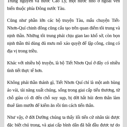
Trung nguyên và nước Cao Ly, một nước nhỏ ở ngoài ven
biển thuộc phía Đông nước Tàu.
Cũng như phần lớn các bộ truyện Tàu, mẩu chuyện Tiết-
Nhơn-Quí chinh đông cũng cấu tạo trên quan điểm tôi trung và
nịnh thần. Những tôi trung phải chịu gian lao khổ sở, còn bọn
nịnh thần thì dùng đủ mưu mô xảo quyệt để lập công, cũng có
địa vị trong triều.
Khác với nhiều bộ truyện, là bộ Tiết Nhơn Quí ở đây có nhiều
tình tiết thực tế hơn.
Không phải thần thánh gì, Tiết Nhơn Quí chỉ là một anh hùng
áo vải, tài năng xuất chúng, sống trong giai cấp tiểu thương, từ
chỗ giàu có đi đến chỗ suy sụp, bị đời hắt hủi đem thân làm
thuê làm mướn để kiếm ăn rồi tìm cách tiến thân.
Như vậy, ở đời Dường chúng ta thấy lối tiến cử nhân tài được
đặc biệt chú trọng, và giai cấp bình dân đã bắt đầu được tự do