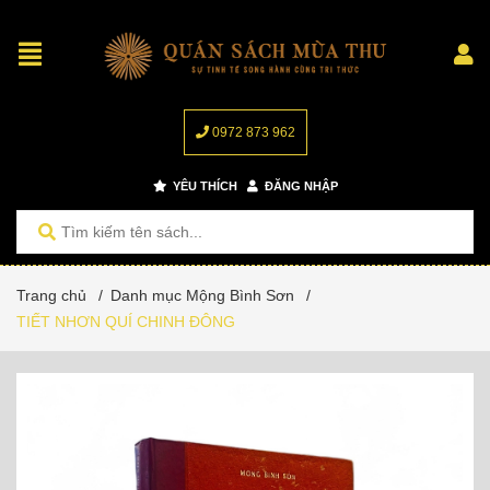
0972 873 962
YÊU THÍCH
ĐĂNG NHẬP
Trang chủ
/
Danh mục Mộng Bình Sơn
/
TIẾT NHƠN QUÍ CHINH ĐÔNG