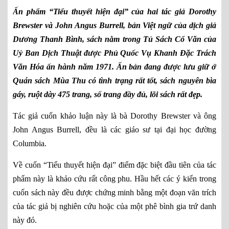
Ấn phẩm “Tiểu thuyết hiện đại” của hai tác giả Dorothy
Brewster và John Angus Burrell, bản Việt ngữ của dịch giả
Dương Thanh Bình, sách nằm trong Tủ Sách Cổ Văn của
Uỷ Ban Dịch Thuật được Phủ Quốc Vụ Khanh Đặc Trách
Văn Hóa ấn hành năm 1971. Ấn bản đang được lưu giữ ở
Quán sách Mùa Thu có tình trạng rất tốt, sách nguyên bìa
gáy, ruột dày 475 trang, số trang đầy đủ, lõi sách rất đẹp.
Tác giả cuốn khảo luận này là bà Dorothy Brewster và ông 
John Angus Burrell, đều là các giáo sư tại đại học đường 
Columbia.
Về cuốn “Tiểu thuyết hiện đại” điểm đặc biệt đầu tiên của tác 
phẩm này là khảo cứu rất công phu. Hầu hết các ý kiến trong 
cuốn sách này đều được chứng minh bằng một đoạn văn trích 
của tác giả bị nghiên cứu hoặc của một phê bình gia trứ danh 
này đó. 