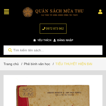
0972 873 962
YÊU THÍCH
ĐĂNG NHẬP
Trang chủ
/
Phê bình văn học
/
TIỂU THUYẾT HIỆN ĐẠI