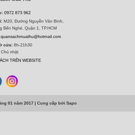
e:
0972 873 962
ỉ:
M20, Đường Nguyễn Văn Bình,
g Bến Nghé, Quận 1, TP.HCM
quansachmuathu@hotmail.com
ở cửa:
8h-21h30
 Chủ nhật
ÁCH TRÊN WEBSITE
áng 01 năm 2017 |
Cung cấp bởi
Sapo