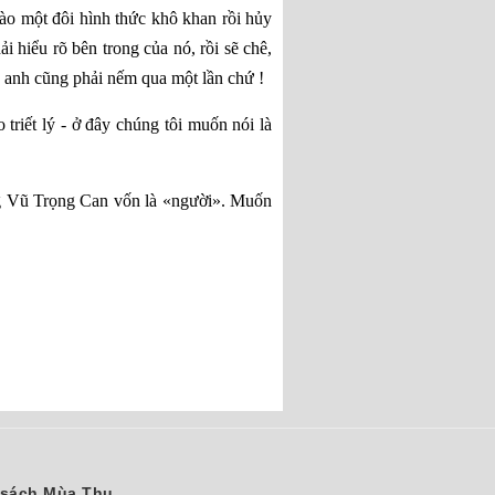
vào một đôi hình thức khô khan rồi hủy
i hiểu rõ bên trong của nó, rồi sẽ chê,
ữa anh cũng phải nếm qua một lần chứ !
triết lý - ở đây chúng tôi muốn nói là
ông Vũ Trọng Can vốn là «người». Muốn
sách Mùa Thu