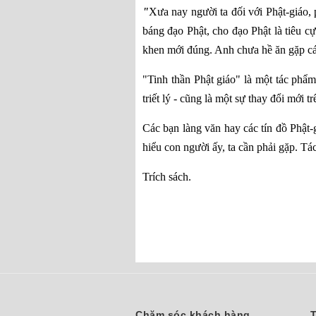
"
Xưa nay người ta đối với Phật-giáo, 
báng đạo Phật, cho đạo Phật là tiêu cự
khen mới đúng. Anh chưa hề ăn gặp cái
"Tinh thần Phật giáo" là một tác phẩm
triết lý - cũng là một sự thay đổi mới
Các bạn làng văn hay các tín đồ Phật
hiểu con người ấy, ta cần phải gặp. Tá
Trích sách.
Chăm sóc khách hàng
T