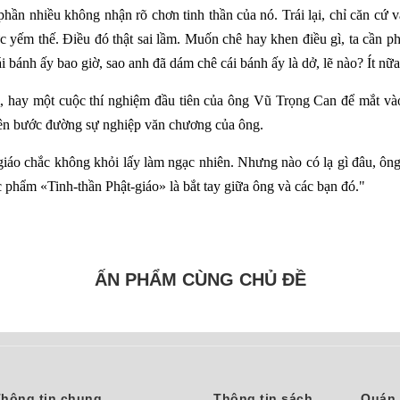
phần nhiều không nhận rõ chơn tinh thần của nó. Trái lại, chỉ căn cứ 
c yếm thế. Điều đó thật sai lầm. Muốn chê hay khen điều gì, ta cần phả
 bánh ấy bao giờ, sao anh đã dám chê cái bánh ấy là dở, lẽ nào? Ít n
, hay một cuộc thí nghiệm đầu tiên của ông Vũ Trọng Can để mắt vào 
 trên bước đường sự nghiệp văn chương của ông.
-giáo chắc không khỏi lấy làm ngạc nhiên. Nhưng nào có lạ gì đâu, 
c phẩm «Tinh-thần Phật-giáo» là bắt tay giữa ông và các bạn đó."
ẤN PHẨM CÙNG CHỦ ĐỀ
hông tin chung
Thông tin sách
Quán 