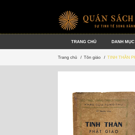
TRANG CHỦ
DANH MỤC
Nhà
Sự
Danh
Dự
Trang chủ
/
Tôn giáo
/
TINH THẦN P
xuất
kiện
tác
án
bản
cộng
đồng