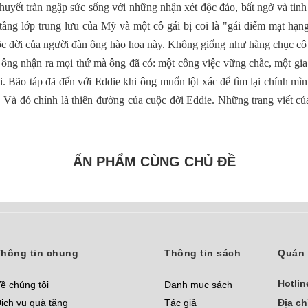
thuyết tràn ngập sức sống với những nhận xét độc đáo, bất ngờ và tinh
tầng lớp trung lưu của Mỹ và một cô gái bị coi là "gái điếm mạt hạn
c đời của người đàn ông hào hoa này. Không giống như hàng chục cô nh
ông nhận ra mọi thứ mà ông đã có: một công việc vững chắc, một gia 
 dối. Bão táp đã đến với Eddie khi ông muốn lột xác để tìm lại chính mì
Và đó chính là thiên đường của cuộc đời Eddie. Những trang viết của
ẤN PHẨM CÙNG CHỦ ĐỀ
hông tin chung
Thông tin sách
Quán 
Hotlin
ề chúng tôi
Danh mục sách
ịch vụ quà tặng
Tác giả
Địa ch