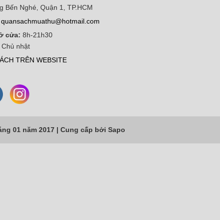
g Bến Nghé, Quận 1, TP.HCM
quansachmuathu@hotmail.com
ở cửa:
8h-21h30
 Chủ nhật
ÁCH TRÊN WEBSITE
áng 01 năm 2017 |
Cung cấp bởi
Sapo