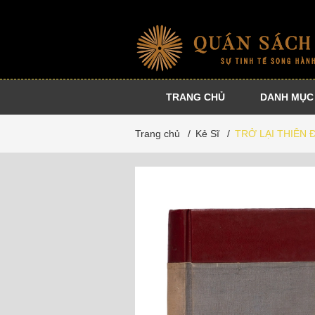
TRANG CHỦ
DANH MỤC
Nhà
Sự
Danh
Dự
Trang chủ
/
Kẻ Sĩ
/
TRỞ LẠI THIÊN
xuất
kiện
tác
án
bản
cộng
đồng