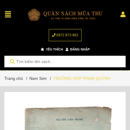
0972 873 962
YÊU THÍCH
ĐĂNG NHẬP
Trang chủ
/
Nam Sơn
/
TRƯỜNG HỢP PHẠM QUỲNH