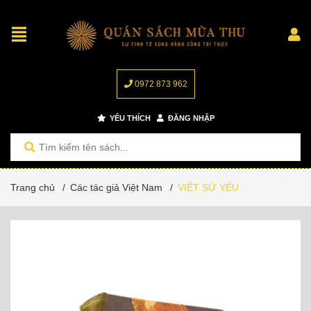
0972 873 962
YÊU THÍCH
ĐĂNG NHẬP
Trang chủ
/
Các tác giả Việt Nam
/
VIỆT SỬ YẾU