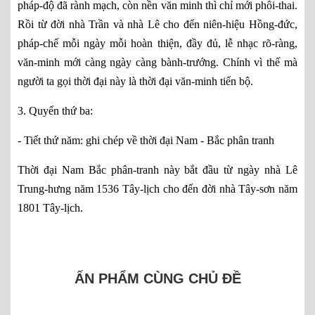
pháp-độ đã rành mạch, còn nền văn minh thì chỉ mới phôi-thai.
Rồi từ đời nhà Trần và nhà Lê cho đến niên-hiệu Hồng-đức,
pháp-chế mỗi ngày mỗi hoàn thiện, đầy đủ, lễ nhạc rõ-ràng,
văn-minh mới càng ngày càng bành-trướng. Chính vì thế mà
người ta gọi thời đại này là thời đại văn-minh tiến bộ.
3. Quyển thứ ba:
- Tiết thứ năm: ghi chép về thời đại Nam - Bắc phân tranh
Thời đại Nam Bắc phân-tranh này bắt đầu từ ngày nhà Lê
Trung-hưng năm 1536 Tây-lịch cho đến đời nhà Tây-sơn năm
1801 Tây-lịch.
ẤN PHẨM CÙNG CHỦ ĐỀ