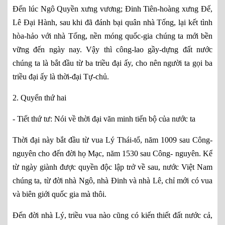
Đến lúc Ngô Quyền xưng vương; Đinh Tiên-hoàng xưng Đế,
Lê Đại Hành, sau khi đã đánh bại quân nhà Tống, lại kết tình
hòa-hảo với nhà Tống, nền móng quốc-gia chúng ta mới bền
vững đến ngày nay. Vậy thì công-lao gầy-dựng đất nước
chúng ta là bắt đầu từ ba triều đại ấy, cho nên người ta gọi ba
triều đại ấy là thời-đại Tự-chủ.
2. Quyển thứ hai
- Tiết thứ tư: Nói về thời đại văn minh tiến bộ của nước ta
Thời đại này bắt đầu từ vua Lý Thái-tổ, năm 1009 sau Công-
nguyên cho đến đời họ Mạc, năm 1530 sau Công- nguyên. Kể
từ ngày giành được quyền độc lập trở về sau, nước Việt Nam
chúng ta, từ đời nhà Ngô, nhà Đinh và nhà Lê, chỉ mới có vua
và biên giới quốc gia mà thôi.
Đến đời nhà Lý, triều vua nào cũng có kiến thiết đất nước cả,