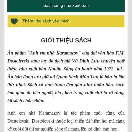
Sách cùng nhà xuất bản
Thêm vào sách yêu thích
GIỚI THIỆU SÁCH
Ấn phẩm "Anh em nhà Karamazov" của đại văn hào F.M.
Dostoievski sáng tác do dịch giả Vũ Đình Lưu chuyển ngữ
được nhà xuất bản Nguồn Sáng ấn hành năm 1972 tại .
Ấn bản đang lưu giữ tại Quán Sách Mùa Thu là bản in lần
thứ nhất. Sách có tình trạng đẹp gần như hoàn hảo. sách
bao gồm áo bên ngoài, bìa , bên trong ruột chữ in rõ ràng,
lõi sách chắc chắn.
Anh em nhà Karamazov là tác phẩm cuối cùng của
Dostoievski. Dostoievski thuộc loại thiên tài hiếm hoi mà càng
về cuối đời thì sự nghiệp sáng tác càng lên tới đỉnh cao hơn.