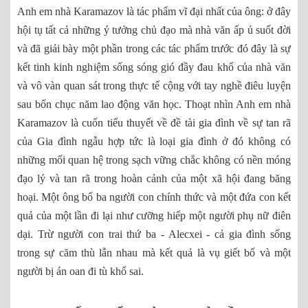
Anh em nhà Karamazov là tác phẩm vĩ đại nhất của ông: ở đây
hội tụ tất cả những ý tưởng chủ đạo mà nhà văn ấp ủ suốt đời
và đã giải bày một phần trong các tác phẩm trước đó đây là sự
kết tinh kinh nghiệm sống sóng gió đầy đau khổ của nhà văn
và vô vàn quan sát trong thực tế cộng với tay nghề điêu luyện
sau bốn chục năm lao động văn học. Thoạt nhìn Anh em nhà
Karamazov là cuốn tiểu thuyết về đề tài gia đình về sự tan rã
của Gia đình ngẫu hợp tức là loại gia đình ở đó không có
những mối quan hệ trong sạch vững chắc không có nền móng
đạo lý và tan rã trong hoàn cảnh của một xã hội đang băng
hoại. Một ông bố ba người con chính thức và một đứa con kết
quả của một lần đi lại như cưỡng hiếp một người phụ nữ điên
dại. Trừ người con trai thứ ba - Alecxei - cả gia đình sống
trong sự căm thù lẫn nhau mà kết quả là vụ giết bố và một
người bị án oan đi tù khổ sai.