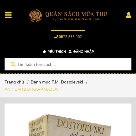
0972 873 962
YÊU THÍCH
ĐĂNG NHẬP
Trang chủ
/
Danh mục F.M. Dostoievski
/
ANH EM NHÀ KARAMAZOV