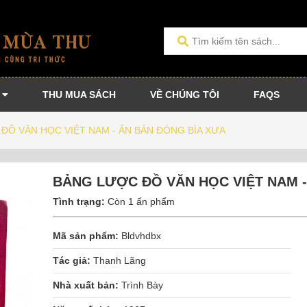
THU MUA SÁCH
VỀ CHÚNG TÔI
FAQS
ĐỒ VĂN HỌC VIỆT NAM - ẤN BẢN ĐÓNG BÌA XƯA
BẢNG LƯỢC ĐỒ VĂN HỌC VIỆT NAM -
Tình trạng:
Còn 1 ấn phẩm
Mã sản phẩm:
Bldvhdbx
Tác giả:
Thanh Lãng
Nhà xuất bản:
Trình Bày