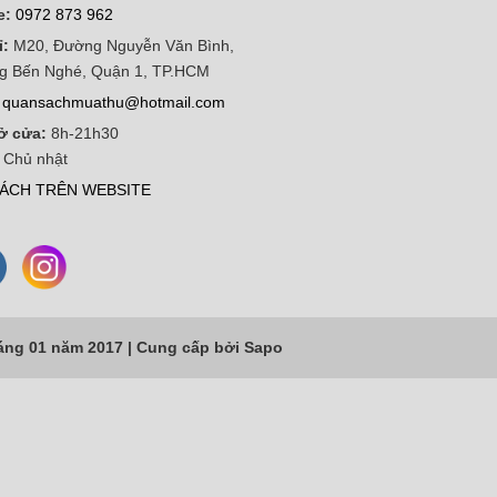
e:
0972 873 962
ỉ:
M20, Đường Nguyễn Văn Bình,
g Bến Nghé, Quận 1, TP.HCM
quansachmuathu@hotmail.com
ở cửa:
8h-21h30
 Chủ nhật
ÁCH TRÊN WEBSITE
áng 01 năm 2017 |
Cung cấp bởi
Sapo