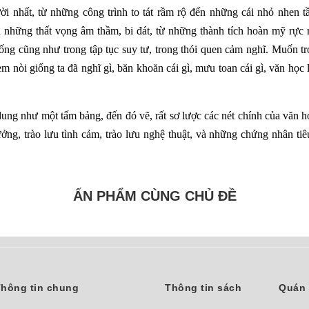
ười nhất, từ những công trình to tát rầm rộ đến những cái nhỏ nhen 
n những thất vọng âm thầm, bi đát, từ những thành tích hoàn mỹ rực r
sống cũng như trong tập tục suy tư, trong thói quen cảm nghĩ. Muốn tr
em nòi giống ta đã nghĩ gì, băn khoăn cái gì, mưu toan cái gì, văn học l
g như một tấm bảng, đến đó vẽ, rất sơ lược các nét chính của văn họ
ưởng, trào lưu tình cảm, trào lưu nghệ thuật, và những chứng nhân tiêu
ẤN PHẨM CÙNG CHỦ ĐỀ
hông tin chung
Thông tin sách
Quán 