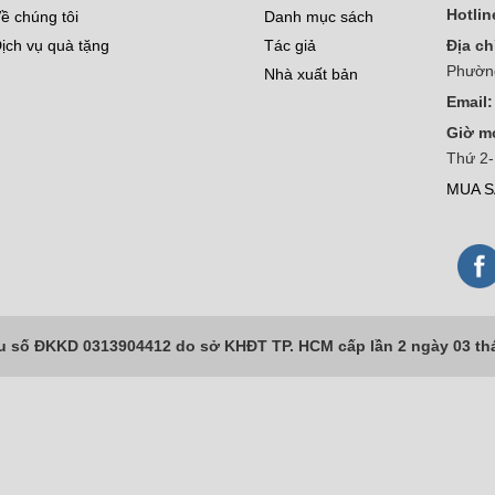
Hotlin
ề chúng tôi
Danh mục sách
ịch vụ quà tặng
Tác giả
Địa ch
Phườn
Nhà xuất bản
Email:
Giờ m
Thứ 2-
MUA S
số ĐKKD 0313904412 do sở KHĐT TP. HCM cấp lần 2 ngày 03 th