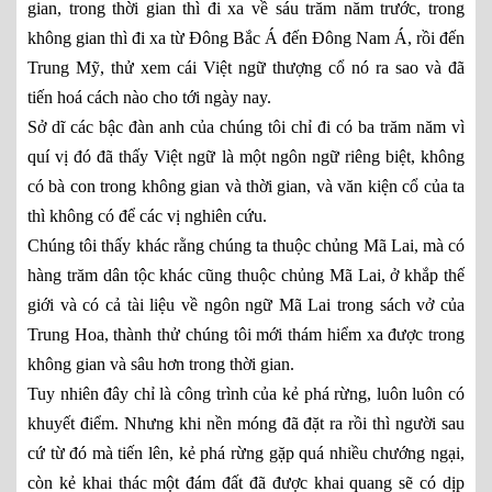
gian, trong thời gian thì đi xa về sáu trăm năm trước, trong
không gian thì đi xa từ Đông Bắc Á đến Đông Nam Á, rồi đến
Trung Mỹ, thử xem cái Việt ngữ thượng cổ nó ra sao và đã
tiến hoá cách nào cho tới ngày nay.
Sở dĩ các bậc đàn anh của chúng tôi chỉ đi có ba trăm năm vì
quí vị đó đã thấy Việt ngữ là một ngôn ngữ riêng biệt, không
có bà con trong không gian và thời gian, và văn kiện cổ của ta
thì không có để các vị nghiên cứu.
Chúng tôi thấy khác rằng chúng ta thuộc chủng Mã Lai, mà có
hàng trăm dân tộc khác cũng thuộc chủng Mã Lai, ở khắp thế
giới và có cả tài liệu về ngôn ngữ Mã Lai trong sách vở của
Trung Hoa, thành thử chúng tôi mới thám hiểm xa được trong
không gian và sâu hơn trong thời gian.
Tuy nhiên đây chỉ là công trình của kẻ phá rừng, luôn luôn có
khuyết điểm. Nhưng khi nền móng đã đặt ra rồi thì người sau
cứ từ đó mà tiến lên, kẻ phá rừng gặp quá nhiều chướng ngại,
còn kẻ khai thác một đám đất đã được khai quang sẽ có dịp