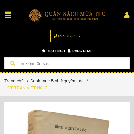
0972 873 962
YÊU THÍCH
ĐĂNG NHẬP
Trang chủ
/
Danh mục Bình Nguyên Lộc
/
LỘT TRẦN VIỆT NGỮ