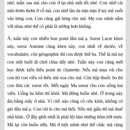
nhé, tuần sau má cho con ở lại nhà một tối nhé. Con nhớ cái
mùi thơm thơm ở cổ má, con nhớ làn da mịn mịn ở tay má vuốt
vào lưng con. Con cũng gãi lưng cho má. Mẹ con mình nằm
với nhau như thế có phải là sướng hơn không.
À, tuần này con nhiều bon point lắm má ạ. Soeur Lucie khen
này, soeur Antoine cũng khen này, con nhất về dictée, về
vocabulaire, còn géographie thì con được thứ ba. Thế là má nợ
con một buổi đi chơi chùa đấy nhé. Tuần này con cũng mới
học được kiểu thêu point de chainette. Nếu má mua vải cho
con thì con viền và thêu mù xoa cho má. Còn hộp thuốc ho thì
con đưa các soeur rồi. Mỗi ngày Ma soeur cho con uống hai
viên. Uống ba hôm thì khỏi. Má đừng buồn nhé. Ở trong này
ấm bằng mấy ở nhà. Vì chỗ nào cũng có cửa kính, không có
gió đâu má ạ. Con chỉ lo cho má thôi. Nếu má giầu thì má thuê
nhà khác. Ở đây ghét nhất là phải lội bùn những hôm trời mưa.
Mà lại còn buồn nữa. Má ở một mình như thế chắc má cũng