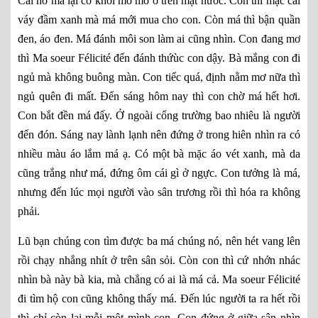
Cái hồ mà lại có khói mờ mờ ở trên mặt nước. Con thì mặc cái
váy đầm xanh mà má mới mua cho con. Còn má thì bận quần
đen, áo đen. Má đánh môi son làm ai cũng nhìn. Con đang mơ
thì Ma soeur Félicité đến đánh thứùc con dậy. Bà mắng con đi
ngủ mà không buông màn. Con tiếc quá, định nằm mơ nữa thì
ngủ quên đi mất. Đến sáng hôm nay thì con chờ má hết hơi.
Con bắt đền má đấy. Ở ngoài cổng trường bao nhiêu là người
đến đón. Sáng nay lành lạnh nên đứng ở trong hiên nhìn ra có
nhiều màu áo lắm má ạ. Có một bà mặc áo vét xanh, mà da
cũng trắng như má, đứng ôm cái gì ở ngực. Con tưởng là má,
nhưng đến lúc mọi người vào sân trương rồi thì hóa ra không
phải.
Lũ bạn chúng con tìm được ba má chúng nó, nên hét vang lên
rồi chạy nhắng nhít ở trên sân sỏi. Còn con thì cứ nhớn nhác
nhìn bà này bà kia, mà chẳng có ai là má cả. Ma soeur Félicité
đi tìm hộ con cũng không thấy má. Đến lúc người ta ra hết rồi
thì chỉ còn lại mỗi một mình con. Con đứng ở giữa sân nhìn