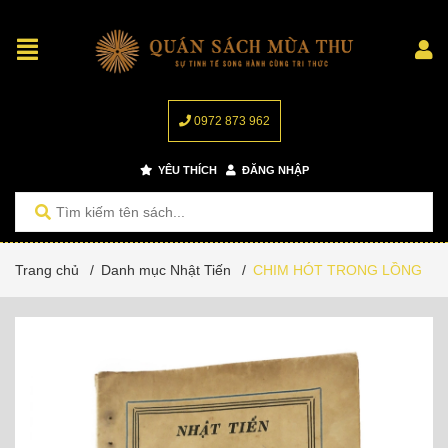
0972 873 962
YÊU THÍCH
ĐĂNG NHẬP
Trang chủ
/
Danh mục Nhật Tiến
/
CHIM HÓT TRONG LỒNG