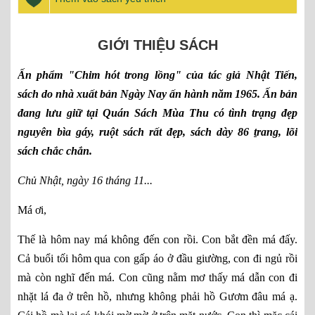
GIỚI THIỆU SÁCH
Ấn phẩm "Chim hót trong lồng" của tác giả Nhật Tiến,
sách do nhà xuất bản Ngày Nay ấn hành năm 1965. Ấn bản
đang lưu giữ tại Quán Sách Mùa Thu có tình trạng đẹp
nguyên bìa gáy, ruột sách rất đẹp, sách dày 86
t
rang, lõi
sách chắc chắn.
Chủ Nhật, ngày 16 tháng 11...
Má ơi,
Thế là hôm nay má không đến con rồi. Con bắt đền má đấy.
Cả buổi tối hôm qua con gấp áo ở đầu giường, con đi ngủ rồi
mà còn nghĩ đến má. Con cũng nằm mơ thấy má dẫn con đi
nhặt lá đa ở trên hồ, nhưng không phải hồ Gươm đâu má ạ.