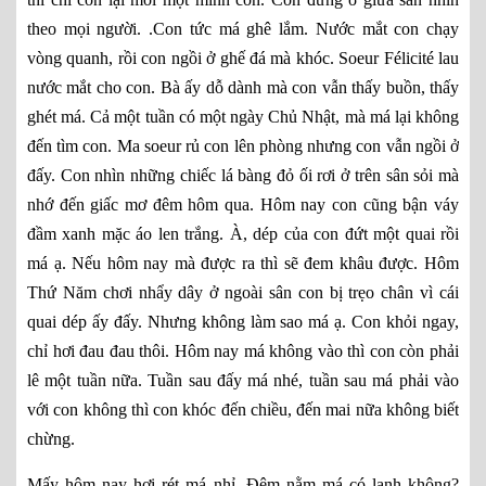
theo mọi người. .Con tức má ghê lắm. Nước mắt con chạy
vòng quanh, rồi con ngồi ở ghế đá mà khóc. Soeur Félicité lau
nước mắt cho con. Bà ấy dỗ dành mà con vẫn thấy buồn, thấy
ghét má. Cả một tuần có một ngày Chủ Nhật, mà má lại không
đến tìm con. Ma soeur rủ con lên phòng nhưng con vẫn ngồi ở
đấy. Con nhìn những chiếc lá bàng đỏ ối rơi ở trên sân sỏi mà
nhớ đến giấc mơ đêm hôm qua. Hôm nay con cũng bận váy
đầm xanh mặc áo len trắng. À, dép của con đứt một quai rồi
má ạ. Nếu hôm nay mà được ra thì sẽ đem khâu được. Hôm
Thứ Năm chơi nhẩy dây ở ngoài sân con bị trẹo chân vì cái
quai dép ấy đấy. Nhưng không làm sao má ạ. Con khỏi ngay,
chỉ hơi đau đau thôi. Hôm nay má không vào thì con còn phải
lê một tuần nữa. Tuần sau đấy má nhé, tuần sau má phải vào
với con không thì con khóc đến chiều, đến mai nữa không biết
chừng.
Mấy hôm nay hơi rét má nhỉ. Đêm nằm má có lạnh không?