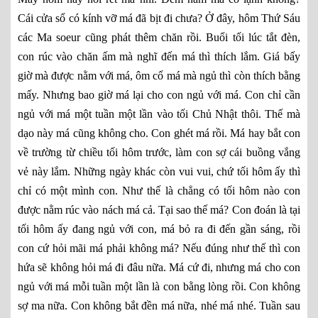
Cái cửa sổ có kính vỡ má đã bịt đi chưa? Ở đây, hôm Thứ Sáu
các Ma soeur cũng phát thêm chăn rồi. Buổi tối lúc tắt đèn,
con rúc vào chăn ấm mà nghĩ đến má thì thích lắm. Giá bấy
giờ mà được nằm với má, ôm cổ má mà ngủ thì còn thích bằng
mấy. Nhưng bao giờ má lại cho con ngủ với má. Con chỉ cần
ngủ với má một tuần một lần vào tối Chủ Nhật thôi. Thế mà
dạo này má cũng không cho. Con ghét má rồi. Má hay bắt con
về trường từ chiều tối hôm trước, làm con sợ cái buồng vắng
vẻ này lắm. Những ngày khác còn vui vui, chứ tối hôm ấy thì
chỉ có một mình con. Như thế là chẳng có tối hôm nào con
được nằm rúc vào nách má cả. Tại sao thế má? Con đoán là tại
tối hôm ấy đang ngủ với con, má bỏ ra đi đến gần sáng, rồi
con cứ hỏi mãi má phải không má? Nếu đúng như thế thì con
hứa sẽ không hỏi má đi đâu nữa. Má cứ đi, nhưng má cho con
ngủ với má mỗi tuần một lần là con bằng lòng rồi. Con không
sợ ma nữa. Con không bắt đền má nữa, nhé má nhé. Tuần sau