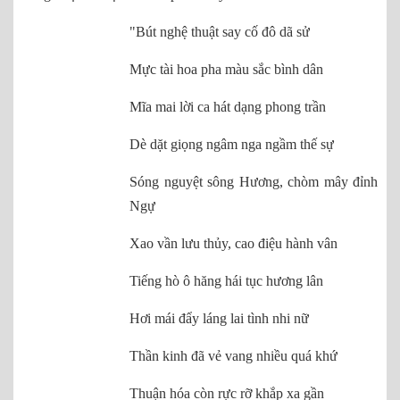
"Bút nghệ thuật say cố đô dã sử
Mực tài hoa pha màu sắc bình dân
Mĩa mai lời ca hát dạng phong trần
Dè dặt giọng ngâm nga ngầm thế sự
Sóng nguyệt sông Hương, chòm mây đỉnh
Ngự
Xao vần lưu thủy, cao điệu hành vân
Tiếng hò ô hăng hái tục hương lân
Hơi mái đẩy láng lai tình nhi nữ
Thần kinh đã vẻ vang nhiều quá khứ
Thuận hóa còn rực rỡ khắp xa gần