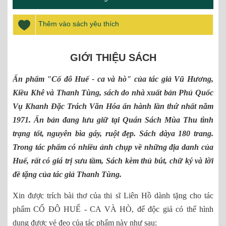
Thêm vào sách yêu thích
GIỚI THIỆU SÁCH
Ấn phẩm "Cố đô Huế - ca và hò" của tác giả Vũ Hương,
Kiều Khê và Thanh Tùng, sách do nhà xuất bản Phủ Quốc
Vụ Khanh Đặc Trách Văn Hóa ấn hành lần thứ nhất năm
1971. Ấn bản đang lưu giữ tại Quán Sách Mùa Thu tình
trạng tốt, nguyên bìa gáy, ruột đẹp. Sách dàya 180 trang.
Trong tác phẩm có nhiều ảnh chụp về những địa danh của
Huế, rất có giá trị sưu tầm, Sách kèm thủ bút, chữ ký và lời
đề tặng của tác giả Thanh Tùng.
Xin được trích bài thơ của thi sĩ Liên Hồ dành tặng cho tác
phẩm CỐ ĐÔ HUẾ - CA VÀ HÒ, để độc giả có thể hình
dung được vẻ đẹo của tác phẩm này như sau: