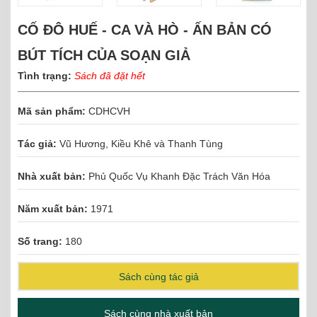
CỐ ĐÔ HUẾ - CA VÀ HÒ - ẤN BẢN CÓ
BÚT TÍCH CỦA SOẠN GIẢ
Tình trạng:
Sách đã đặt hết
Mã sản phẩm:
CDHCVH
Tác giả:
Vũ Hương, Kiều Khê và Thanh Tùng
Nhà xuất bản:
Phủ Quốc Vụ Khanh Đặc Trách Văn Hóa
Năm xuất bản:
1971
Số trang:
180
Sách cùng tác giả
Sách cùng nhà xuất bản