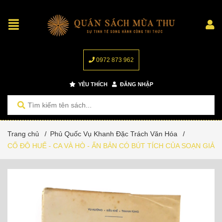
0972 873 962
YÊU THÍCH
ĐĂNG NHẬP
Trang chủ
/
Phủ Quốc Vụ Khanh Đặc Trách Văn Hóa
/
CỐ ĐÔ HUẾ - CA VÀ HÒ - ẤN BẢN CÓ BÚT TÍCH CỦA SOẠN GIẢ