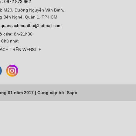
e:
0972 873 962
ỉ:
M20, Đường Nguyễn Văn Bình,
g Bến Nghé, Quận 1, TP.HCM
quansachmuathu@hotmail.com
ở cửa:
8h-21h30
 Chủ nhật
ÁCH TRÊN WEBSITE
áng 01 năm 2017 |
Cung cấp bởi
Sapo