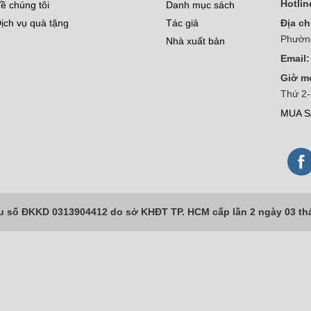
Hotlin
ề chúng tôi
Danh mục sách
ịch vụ quà tặng
Tác giả
Địa ch
Phườn
Nhà xuất bản
Email:
Giờ m
Thứ 2-
MUA S
số ĐKKD 0313904412 do sở KHĐT TP. HCM cấp lần 2 ngày 03 th