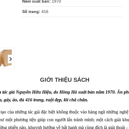
Năm xuất bản:
1970
Số trang:
416
GIỚI THIỆU SÁCH
 tác giả Nguyễn Hữu Hiệu, do Hồng Hà xuất bản năm 1970. Ấn ph
 gáy, áo, đủ 416 trang, ruột đẹp, lõi chắ chắn.
g tạo của những tác giả đặc biệt không thuộc vào hàng ngũ những nghệ
như một phương tiện giúp con người lẩn tránh mình; một cách giải k
ng phiền não, khuynh hướng về bất hạnh mà cùng đích là giải thoái - 