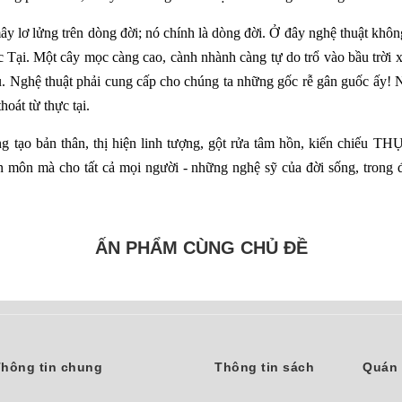
 lơ lửng trên dòng đời; nó chính là dòng đời. Ở đây nghệ thuật không 
c Tại. Một cây mọc càng cao, cành nhành càng tự do trổ vào bầu trời xa
u. Nghệ thuật phải cung cấp cho chúng ta những gốc rễ gân guốc ấy! 
thoát từ thực tại.
áng tạo bản thân, thị hiện linh tượng, gột rửa tâm hồn, kiến chiếu 
n môn mà cho tất cả mọi người - những nghệ sỹ của đời sống, trong 
ẤN PHẨM CÙNG CHỦ ĐỀ
hông tin chung
Thông tin sách
Quán 