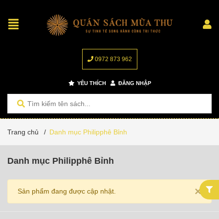
0972 873 962
YÊU THÍCH
ĐĂNG NHẬP
Trang chủ
/
Danh mục Philipphê Bỉnh
Danh mục Philipphê Bỉnh
×
Sản phẩm đang được cập nhật.