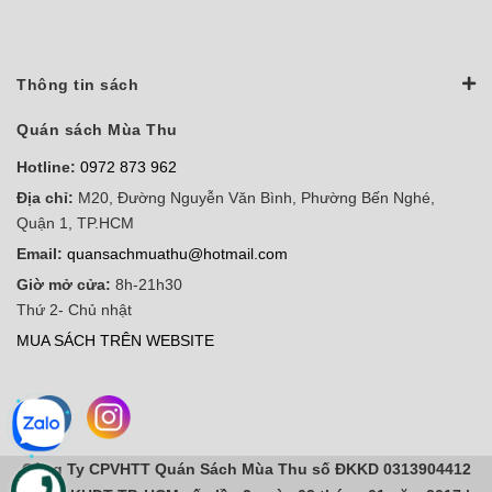
Thông tin sách
Quán sách Mùa Thu
Hotline:
0972 873 962
Địa chỉ:
M20, Đường Nguyễn Văn Bình, Phường Bến Nghé,
Quận 1, TP.HCM
Email:
quansachmuathu@hotmail.com
Giờ mở cửa:
8h-21h30
Thứ 2- Chủ nhật
MUA SÁCH TRÊN WEBSITE
Công Ty CPVHTT Quán Sách Mùa Thu số ĐKKD 0313904412