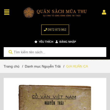
0972 873 962
YÊU THÍCH
ĐĂNG NHẬP
Trang chủ
/
Danh mục Nguyễn Trãi
/
GIA HUẤN CA