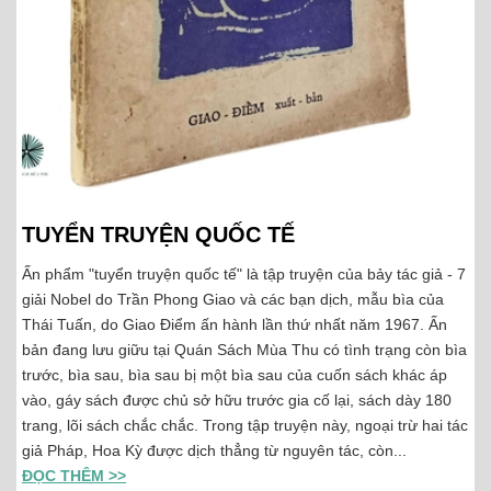
TUYỂN TRUYỆN QUỐC TẾ
Ấn phẩm "tuyển truyện quốc tế" là tập truyện của bảy tác giả - 7
giải Nobel do Trần Phong Giao và các bạn dịch, mẫu bìa của
Thái Tuấn, do Giao Điểm ấn hành lần thứ nhất năm 1967. Ấn
bản đang lưu giữu tại Quán Sách Mùa Thu có tình trạng còn bìa
trước, bìa sau, bìa sau bị một bìa sau của cuốn sách khác áp
vào, gáy sách được chủ sở hữu trước gia cố lại, sách dày 180
trang, lõi sách chắc chắc. Trong tập truyện này, ngoại trừ hai tác
giả Pháp, Hoa Kỳ được dịch thẳng từ nguyên tác, còn...
ĐỌC THÊM >>