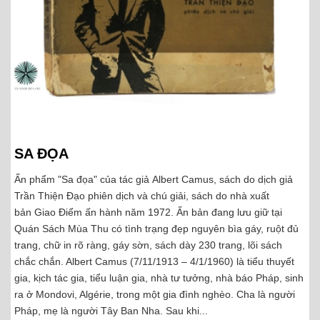
SA ĐỌA
Ấn phẩm "Sa đọa" của tác giả Albert Camus, sách do dịch giả
Trần Thiện Đạo phiên dịch và chú giải, sách do nhà xuất
bản Giao Điểm ấn hành năm 1972. Ấn bản đang lưu giữ tại
Quán Sách Mùa Thu có tình trạng đẹp nguyên bìa gáy, ruột đủ
trang, chữ in rõ ràng, gáy sờn, sách dày 230 trang, lõi sách
chắc chắn. Albert Camus (7/11/1913 – 4/1/1960) là tiểu thuyết
gia, kịch tác gia, tiểu luận gia, nhà tư tưởng, nhà báo Pháp, sinh
ra ở Mondovi, Algérie, trong một gia đình nghèo. Cha là người
Pháp, mẹ là người Tây Ban Nha. Sau khi...