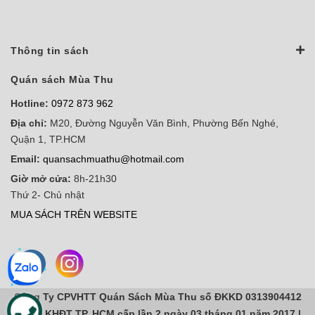
Thông tin sách
Quán sách Mùa Thu
Hotline:
0972 873 962
Địa chỉ:
M20, Đường Nguyễn Văn Bình, Phường Bến Nghé,
Quận 1, TP.HCM
Email:
quansachmuathu@hotmail.com
Giờ mở cửa:
8h-21h30
Thứ 2- Chủ nhật
MUA SÁCH TRÊN WEBSITE
Công Ty CPVHTT Quán Sách Mùa Thu số ĐKKD 0313904412
do sở KHĐT TP. HCM cấp lần 2 ngày 03 tháng 01 năm 2017 |