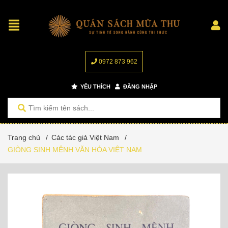
0972 873 962
YÊU THÍCH
ĐĂNG NHẬP
Trang chủ
/
Các tác giả Việt Nam
/
GIÒNG SINH MỆNH VĂN HÓA VIỆT NAM