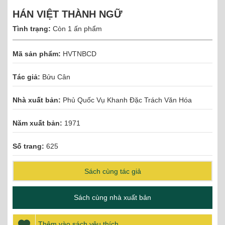
HÁN VIỆT THÀNH NGỮ
Tình trạng:
Còn 1 ấn phẩm
Mã sản phẩm:
HVTNBCD
Tác giả:
Bửu Cân
Nhà xuất bản:
Phủ Quốc Vụ Khanh Đặc Trách Văn Hóa
Năm xuất bản:
1971
Số trang:
625
Sách cùng tác giả
Sách cùng nhà xuất bản
Thêm vào sách yêu thích