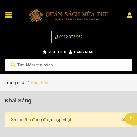
0972 873 962
YÊU THÍCH
ĐĂNG NHẬP
Trang chủ
/
Khai Sáng
Khai Sáng
×
Sản phẩm đang được cập nhật.