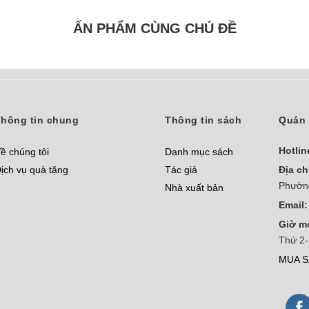
ẤN PHẨM CÙNG CHỦ ĐỀ
hông tin chung
Thông tin sách
Quán 
Hotlin
ề chúng tôi
Danh mục sách
ịch vụ quà tặng
Tác giả
Địa ch
Phườn
Nhà xuất bản
Email:
Giờ m
Thứ 2-
MUA S