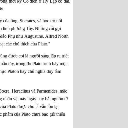
rong
thời kỳ Cổ điển
ở
Hy Lạp cổ đại
,
ây
.
ầy của ông,
Socrates
, và học trò nổi
m linh
phương Tây.
Những cái gọi
iáo Phụ
như
Augustine
.
Alfred North
oạt các
chú thích
của Plato."
 cũng được coi là người sáng lập ra
triết
thuần túy
, trong đó Plato trình bày một
thực
Platon
hay
chủ nghĩa duy tâm
 Socra
,
Heraclitus
và
Parmenides
, mặc
ng nhân vật này ngày nay bắt nguồn từ
ủa Plato được cho là vẫn tồn tại
 phẩm của Plato chưa bao giờ thiếu