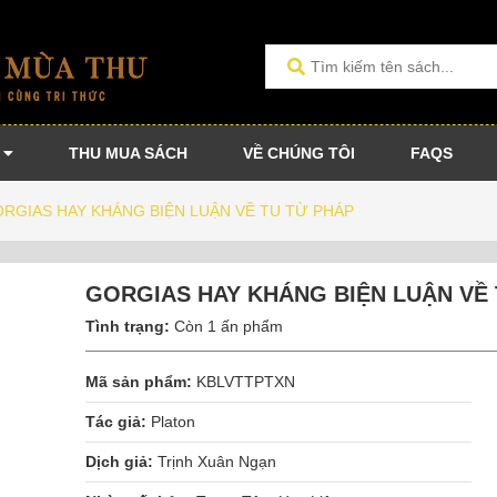
THU MUA SÁCH
VỀ CHÚNG TÔI
FAQS
RGIAS HAY KHÁNG BIỆN LUẬN VỀ TU TỪ PHÁP
GORGIAS HAY KHÁNG BIỆN LUẬN VỀ 
Tình trạng:
Còn 1 ấn phẩm
Mã sản phẩm:
KBLVTTPTXN
Tác giả:
Platon
Dịch giả:
Trịnh Xuân Ngạn