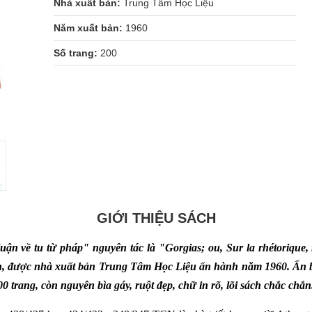
Nhà xuất bản:
Trung Tâm Học Liệu
Năm xuất bản:
1960
Số trang:
200
GIỚI THIỆU SÁCH
n về tu từ pháp" nguyên tác là "Gorgias; ou, Sur la rhétorique, re
ch, được nhà xuất bản Trung Tâm Học Liệu ấn hành năm 1960. Ấn 
00 trang, còn nguyên bìa gáy, ruột đẹp, chữ in rõ, lõi sách chắc chắn