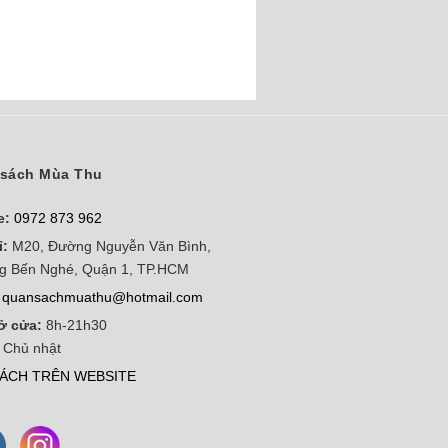
sách Mùa Thu
e:
0972 873 962
ỉ:
M20, Đường Nguyễn Văn Bình,
g Bến Nghé, Quận 1, TP.HCM
quansachmuathu@hotmail.com
ở cửa:
8h-21h30
 Chủ nhật
ÁCH TRÊN WEBSITE