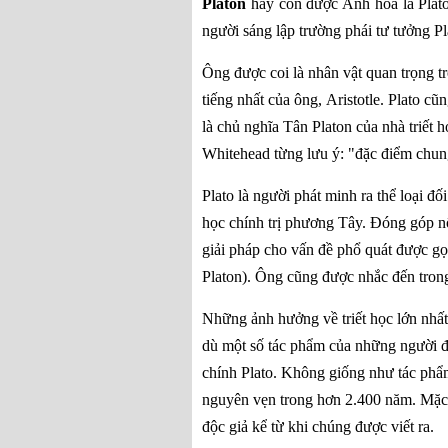
Platon
hay còn được Anh hóa là Plat
người sáng lập trường phái tư tưởng
Pl
Ông được coi là nhân vật quan trọng 
tiếng nhất của ông,
Aristotle
.
Plato cũn
là
chủ nghĩa Tân Platon
của nhà triết 
Whitehead
từng lưu ý: "đặc điểm chung
Plato là người phát minh ra thể loại
đối
học chính trị
phương Tây. Đóng góp nổi
giải pháp cho
vấn đề phổ quát
được gọi
Platon
). Ông cũng được nhắc đến tro
Những ảnh hưởng về triết học lớn nhất
dù một số tác phẩm của những người đi
chính Plato.
Không giống như tác phẩm 
nguyên vẹn trong hơn 2.400 năm.
Mặc 
độc giả kể từ khi chúng được viết ra.