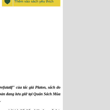
Thêm vào sách yêu thích
futatif" của tác giả Platon, sách do
bản đang lưu giữ tại Quán Sách Mùa
.