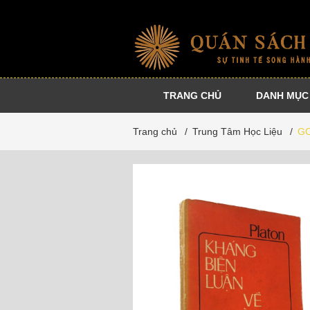
TRANG CHỦ
DANH MỤC
Nhà
Sự
Danh
Dự
Trang chủ
/
Trung Tâm Học Liệu
/
GO
xuất
kiện
tác
án
bản
cộng
đồng