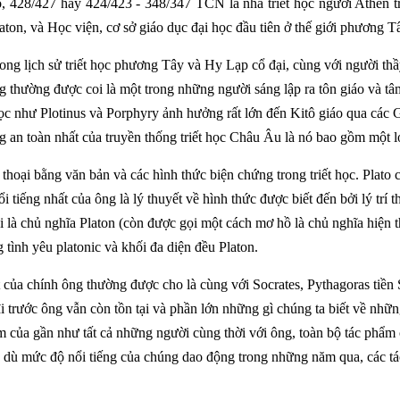
o, 428/427 hay 424/423 - 348/347 TCN là
nhà triết học
người Athen
t
aton
, và
Học viện
, cơ sở giáo dục đại học đầu tiên ở
thế giới phương T
trong
lịch sử
triết học phương Tây
và
Hy Lạp cổ đại
, cùng với người th
g thường được coi là một trong những người sáng lập ra
tôn giáo
và
tâ
học như
Plotinus
và
Porphyry
ảnh hưởng rất lớn đến
Kitô giáo
qua các
G
 an toàn nhất của truyền thống triết học Châu Âu là nó bao gồm một l
 thoại
bằng văn bản và các hình thức
biện chứng
trong triết học. Plato
 tiếng nhất của ông là
lý thuyết về hình thức
được biết đến bởi
lý trí 
 là chủ nghĩa Platon (còn được gọi một cách mơ hồ là
chủ nghĩa hiện 
ng
tình yêu platonic
và
khối đa diện đều Platon
.
 của chính ông thường được cho là cùng với Socrates,
Pythagoras
tiền
 trước ông vẫn còn tồn tại và phần lớn những gì chúng ta biết về nhữ
của gần như tất cả những người cùng thời với ông, toàn bộ tác phẩm c
dù mức độ nổi tiếng của chúng dao động trong những năm qua, các tác