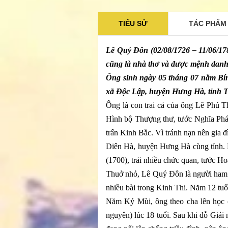
TIỂU SỬ
TÁC PHẨM
Lê Quý Đôn (02/08/1726 – 11/06/17
cũng là nhà thơ và được mệnh danh 
Ông sinh ngày 05 tháng 07 năm Bín
xã Độc Lập, huyện Hưng Hà, tỉnh T
Ông là con trai cả của ông Lê Phú T
Hình bộ Thượng thư, tước Nghĩa Phá
trấn Kinh Bắc. Vì tránh nạn nên gia 
Diên Hà, huyện Hưng Hà cùng tỉnh. 
(1700), trải nhiều chức quan, tước H
Thuở nhỏ, Lê Quý Đôn là người ham họ
nhiều bài trong Kinh Thi. Năm 12 tuổi
Năm Kỷ Mùi, ông theo cha lên học 
nguyên) lúc 18 tuổi. Sau khi đỗ Giả