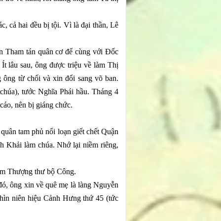
cả hai đều bị tội. Vì là đại thần, Lê
n Tham tán quân cơ để cùng với Đốc
Ít lâu sau, ông được triệu về làm Thị
ng từ chối và xin đổi sang võ ban.
chúa), tước Nghĩa Phái hầu. Tháng 4
áo, nên bị giáng chức.
quân tam phủ nổi loạn giết chết Quận
 Khải làm chúa. Nhớ lại niềm riêng,
 làm Thượng thư bộ Công.
 đó, ông xin về quê mẹ là làng Nguyễn
hìn niên hiệu Cảnh Hưng thứ 45 (tức