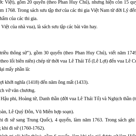
ước Việt), gồm 20 quyển (theo Phan Huy Chú), nhưng hiện còn 15 quy
 1768. Trong sách sưu tập thơ của các thi gia Việt Nam từ đời Lý đế
hẩm của các thi gia.
iệt của nhà vua), là sách sưu tập các bài văn hay.
 triều thông sử"), gồm 30 quyển (theo Phan Huy Chú), viết năm 1749
 theo lối biên niên) chép từ thời vua Lê Thái Tổ (Lê Lợi) đến vua Lê 
lại mấy phần là:
ợi khởi nghĩa (1418) đến năm ông mất (1433).
ách vở văn chương.
c Hậu phi, Hoàng tử, Danh thần (đời vua Lê Thái Tổ) và Nghịch thần (
n‎, ‎Lê Quý Đôn‎, ‎Vũ Miên‎ hợp soạn).
hi đi sứ sang Trung Quốc), 4 quyển, làm năm 1763. Trong sách ghi c
g khi đi sứ (1760-1762).