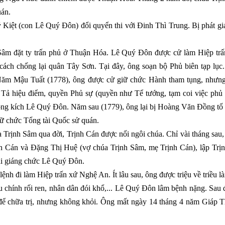
uán.
iệt (con Lê Quý Đôn) đổi quyển thi với Đinh Thì Trung. Bị phát giác, 
Sâm đặt ty trấn phủ ở Thuận Hóa. Lê Quý Đôn được cử làm Hiệp trấ
ách chống lại quân Tây Sơn. Tại đây, ông soạn bộ Phủ biên tạp lục. 
ăm Mậu Tuất (1778), ông được cử giữ chức Hành tham tụng, nhưng ô
 Tả hiệu điểm, quyền Phủ sự (quyền như Tể tướng, tạm coi việc phủ 
ông kích Lê Quý Đôn. Năm sau (1779), ông lại bị Hoàng Văn Đồng tố c
ữ chức Tổng tài Quốc sử quán.
rịnh Sâm qua đời, Trịnh Cán được nối ngôi chúa. Chỉ vài tháng sau, 
 Cán và Đặng Thị Huệ (vợ chúa Trịnh Sâm, mẹ Trịnh Cán), lập Trịnh
i giáng chức Lê Quý Đôn.
nh đi làm Hiệp trấn xứ Nghệ An. Ít lâu sau, ông được triệu về triều
iều chính rối ren, nhân dân đói khổ,... Lê Quý Đôn lâm bệnh nặng. Sau
ể chữa trị, nhưng không khỏi. Ông mất ngày 14 tháng 4 năm Giáp T