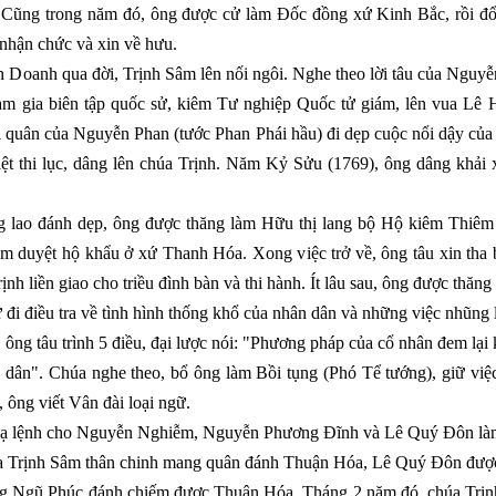
. Cũng trong năm đó, ông được cử làm Đốc đồng xứ Kinh Bắc, rồi đ
nhận chức và xin về hưu.
 Doanh qua đời, Trịnh Sâm lên nối ngôi. Nghe theo lời tâu của Nguy
tham gia biên tập quốc sử, kiêm Tư nghiệp Quốc tử giám, lên vua Lê
ội quân của Nguyễn Phan (tước Phan Phái hầu) đi dẹp cuộc nổi dậy 
ệt thi lục, dâng lên chúa Trịnh. Năm Kỷ Sửu (1769), ông dâng khải 
 lao đánh dẹp, ông được thăng làm Hữu thị lang bộ Hộ kiêm Thiêm
duyệt hộ khẩu ở xứ Thanh Hóa. Xong việc trở về, ông tâu xin tha bớ
nh liền giao cho triều đình bàn và thi hành. Ít lâu sau, ông được thăng 
i điều tra về tình hình thống khổ của nhân dân và những việc nhũng 
g tâu trình 5 điều, đại lược nói: "Phương pháp của cổ nhân đem lại kh
 dân". Chúa nghe theo, bổ ông làm Bồi tụng (Phó Tể tướng), giữ vi
ông viết Vân đài loại ngữ.
ạ lệnh cho Nguyễn Nghiễm, Nguyễn Phương Đĩnh và Lê Quý Đôn làm l
a Trịnh Sâm thân chinh mang quân đánh Thuận Hóa, Lê Quý Đôn được
 Ngũ Phúc đánh chiếm được Thuận Hóa. Tháng 2 năm đó, chúa Trịnh tr