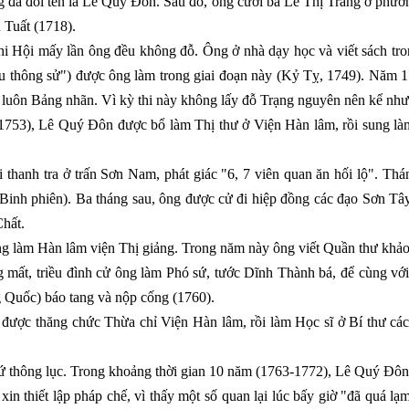
ng đã đổi tên là Lê Quý Đôn. Sau đó, ông cưới bà Lê Thị Trang ở phườ
 Tuất (1718).
hi Hội mấy lần ông đều không đỗ. Ông ở nhà dạy học và viết sách tr
iều thông sử") được ông làm trong giai đoạn này (Kỷ Tỵ, 1749). Năm 175
luôn Bảng nhãn. Vì kỳ thi này không lấy đỗ Trạng nguyên nên kể như 
1753), Lê Quý Đôn được bổ làm Thị thư ở Viện Hàn lâm, rồi sung l
thanh tra ở trấn Sơn Nam, phát giác "6, 7 viên quan ăn hối lộ". Thá
 Binh phiên). Ba tháng sau, ông được cử đi hiệp đồng các đạo Sơn T
hất.
 làm Hàn lâm viện Thị giảng. Trong năm này ông viết Quần thư khảo
ất, triều đình cử ông làm Phó sứ, tước Dĩnh Thành bá, để cùng v
 Quốc) báo tang và nộp cống (1760).
ược thăng chức Thừa chỉ Viện Hàn lâm, rồi làm Học sĩ ở Bí thư các
 thông lục. Trong khoảng thời gian 10 năm (1763-1772), Lê Quý Đôn n
n thiết lập pháp chế, vì thấy một số quan lại lúc bấy giờ "đã quá l