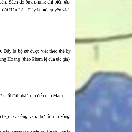
ển. Sách do ông phụng chỉ biên tập,
n đời Hậu Lê... Đây là một quyển sách
. Đây là bộ sử được viết theo thể kỷ
Cung Hoàng (theo Phàm lệ của tác giả).
từ cuối đời nhà Trần đến nhà Mạc).
hép các công văn, thư từ, núi sông,