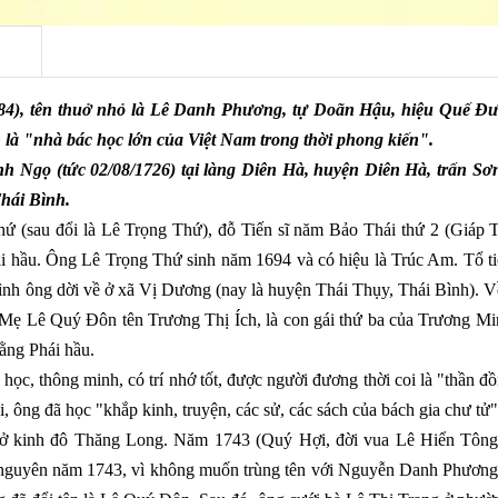
84), tên thuở nhỏ là Lê Danh Phương, tự Doãn Hậu, hiệu Quế Đườ
là "nhà bác học lớn của Việt Nam trong thời phong kiến".
h Ngọ (tức 02/08/1726) tại làng Diên Hà, huyện Diên Hà, trấn S
hái Bình.
hứ (sau đổi là Lê Trọng Thứ), đỗ Tiến sĩ năm Bảo Thái thứ 2 (Giáp T
i hầu. Ông Lê Trọng Thứ sinh năm 1694 và có hiệu là Trúc Am. Tổ t
đình ông dời về ở xã Vị Dương (nay là huyện Thái Thụy, Thái Bình). Về
Mẹ Lê Quý Đôn tên Trương Thị Ích, là con gái thứ ba của Trương Mi
oằng Phái hầu.
c, thông minh, có trí nhớ tốt, được người đương thời coi là "thần đ
, ông đã học "khắp kinh, truyện, các sử, các sách của bách gia chư tử"
ở kinh đô Thăng Long. Năm 1743 (Quý Hợi, đời vua Lê Hiển Tông)
i nguyên năm 1743, vì không muốn trùng tên với Nguyễn Danh Phương 