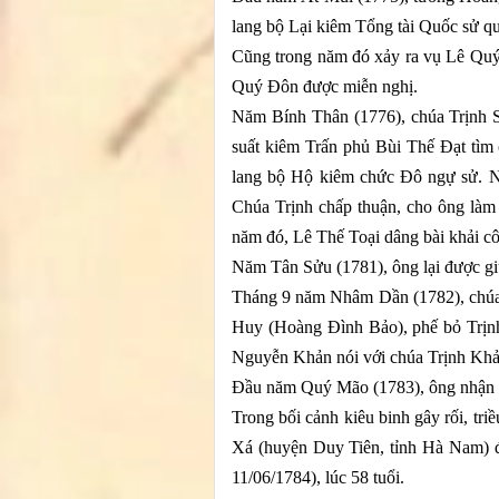
lang bộ Lại kiêm Tổng tài Quốc sử q
Cũng trong năm đó xảy ra vụ Lê Quý K
Quý Đôn được miễn nghị.
Năm Bính Thân (1776), chúa Trịnh 
suất kiêm Trấn phủ Bùi Thế Đạt tìm c
lang bộ Hộ kiêm chức Đô ngự sử. N
Chúa Trịnh chấp thuận, cho ông làm
năm đó, Lê Thế Toại dâng bài khải c
Năm Tân Sửu (1781), ông lại được gi
Tháng 9 năm Nhâm Dần (1782), chúa T
Huy (Hoàng Đình Bảo), phế bỏ Trịnh
Nguyễn Khản nói với chúa Trịnh Khả
Đầu năm Quý Mão (1783), ông nhận lệ
Trong bối cảnh kiêu binh gây rối, tr
Xá (huyện Duy Tiên, tỉnh Hà Nam) đ
11/06/1784), lúc 58 tuổi.