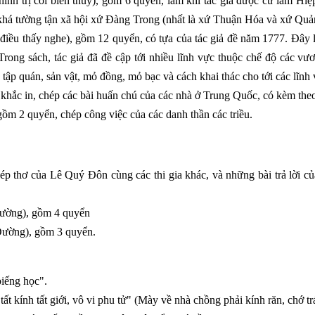
chính trị cõi biên thùy), gồm 6 quyển, làm khi tác giả được cử làm H
khá tường tận xã hội xứ Đàng Trong (nhất là xứ Thuận Hóa và xứ Quả
điều thấy nghe), gồm 12 quyển, có tựa của tác giả đề năm 1777. Đây là
rong sách, tác giả đã đề cập tới nhiều lĩnh vực thuộc chế độ các vươ
tập quán, sản vật, mỏ đồng, mỏ bạc và cách khai thác cho tới các lĩnh 
hắc in, chép các bài huấn chú của các nhà ở Trung Quốc, có kèm theo l
gồm 2 quyển, chép công việc của các danh thần các triều.
ép thơ của Lê Quý Đôn cùng các thi gia khác, và những bài trả lời c
Đường), gồm 4 quyển
Đường), gồm 3 quyển.
biếng học".
tất kính tất giới, vô vi phu tử" (Mày về nhà chồng phải kính răn, chớ tr