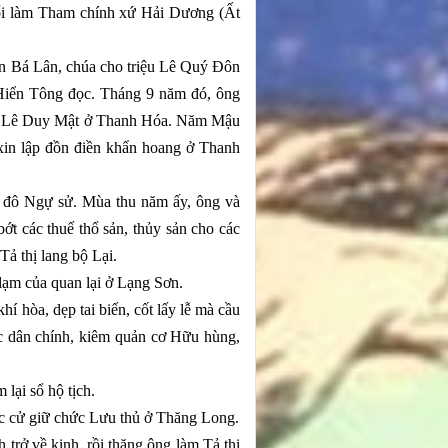
ổi làm Tham chính xứ Hải Dương (Ất
ễn Bá Lân, chúa cho triệu Lê Quý Đôn
 Hiển Tông đọc. Tháng 9 năm đó, ông
của Lê Duy Mật ở Thanh Hóa. Năm Mậu
xin lập đồn điền khẩn hoang ở Thanh
 đô Ngự sử. Mùa thu năm ấy, ông và
t các thuế thổ sản, thủy sản cho các
Tả thị lang bộ Lại.
lạm của quan lại ở Lạng Sơn.
í hòa, dẹp tai biến, cốt lấy lễ mà cầu
ệc dân chính, kiêm quản cơ Hữu hùng,
ại sổ hộ tịch.
 cử giữ chức Lưu thủ ở Thăng Long.
ở về kinh, rồi thăng ông làm Tả thị