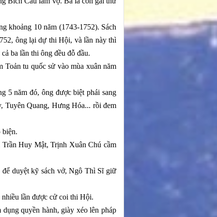
ng Bích Câu làm vợ. Bà là con gái thứ
ong khoảng 10 năm (1743-1752). Sách
2, ông lại dự thi Hội, và lần này thì
cả ba lần thi ông đều đỗ đầu.
àm Toản tu quốc sử vào mùa xuân năm
ng 5 năm đó, ông được biệt phái sang
ây, Tuyên Quang, Hưng Hóa... rồi đem
 biện.
ới Trần Huy Mật, Trịnh Xuân Chú cầm
 để duyệt kỹ sách vở, Ngô Thì Sĩ giữ
hiều lần được cử coi thi Hội.
ạm dụng quyền hành, giày xéo lên pháp