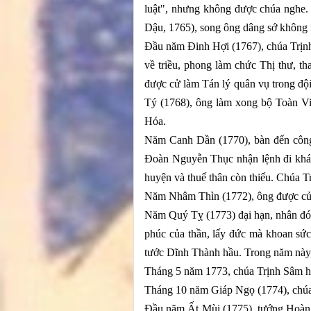
luật", nhưng không được chúa nghe
Dậu, 1765), song ông dâng sớ không 
Đầu năm Đinh Hợi (1767), chúa Trịnh
về triều, phong làm chức Thị thư, 
được cử làm Tán lý quân vụ trong đ
Tý (1768), ông làm xong bộ Toàn Vi
Hóa.
Năm Canh Dần (1770), bàn đến công
Đoàn Nguyễn Thục nhận lệnh đi khám 
huyện và thuế thân còn thiếu. Chúa Trị
Năm Nhâm Thìn (1772), ông được cử đ
Năm Quý Tỵ (1773) đại hạn, nhân đó ôn
phúc của thần, lấy đức mà khoan sức
tước Dĩnh Thành hầu. Trong năm này, 
Tháng 5 năm 1773, chúa Trịnh Sâm h
Tháng 10 năm Giáp Ngọ (1774), chú
Đầu năm Ất Mùi (1775), tướng Hoàng