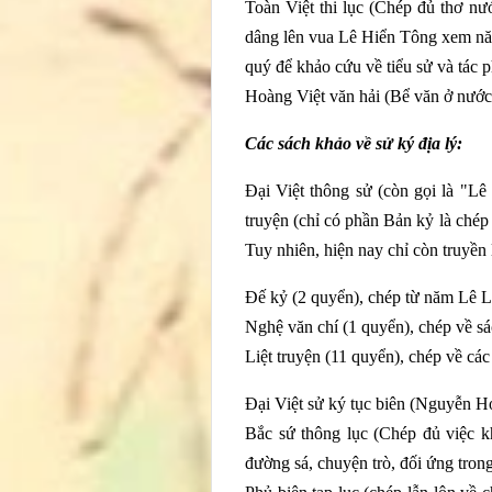
Toàn Việt thi lục (Chép đủ thơ n
dâng lên vua Lê Hiển Tông xem năm
quý để khảo cứu về tiểu sử và tác p
Hoàng Việt văn hải (Bể văn ở nước V
Các sách khảo về sử ký địa lý:
Đại Việt thông sử (còn gọi là "Lê
truyện (chỉ có phần Bản kỷ là chép
Tuy nhiên, hiện nay chỉ còn truyền 
Đế kỷ (2 quyển), chép từ năm Lê L
Nghệ văn chí (1 quyển), chép về s
Liệt truyện (11 quyển), chép về cá
Đại Việt sử ký tục biên (Nguyễn Hoà
Bắc sứ thông lục (Chép đủ việc k
đường sá, chuyện trò, đối ứng tron