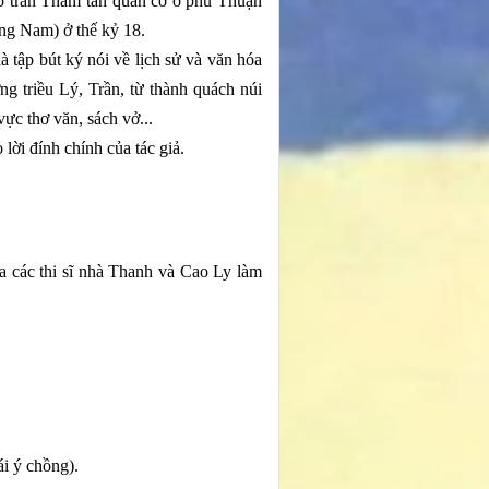
iệp trấn Tham tán quân cơ ở phủ Thuận
ng Nam) ở thế kỷ 18.
 tập bút ký nói về lịch sử và văn hóa
ng triều Lý, Trần, từ thành quách núi
vực thơ văn, sách vở...
ời đính chính của tác giả.
ủa các thi sĩ nhà Thanh và Cao Ly làm
ái ý chồng).