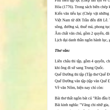
Phủ biên tạp lục (chép lẫn lộn về 
Hóa (1776). Trong sách biên chép 
Kiến văn tiểu lục (Chép vặt những 
Việt Nam từ đời Trần đến đời Lê. T
sông, đường sá, thuế má, phong tục 
Âm chất văn chú, gồm 2 quyển, đã k
Lịch đại danh thần ngôn hành lục, 
Thơ văn:
Liên châu thi tập, gồm 4 quyển, ch
khi ông đi sứ sang Trung Quốc.
Quế Đường thi tập (Tập thơ Quế 
Quế Đường văn tập (tập văn Quế 
Về văn Nôm, hiện nay chỉ còn:
Bài thơ thất ngôn bát cú "Rắn đầu 
Bài kinh nghĩa: "Vãng chi nhữ gia, 