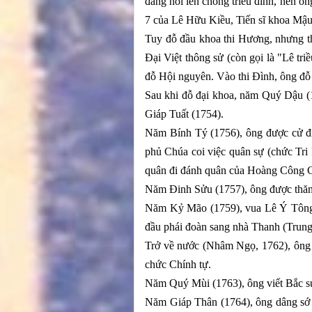
đang nổi lên chống triều đình, nên ô
7 của Lê Hữu Kiều, Tiến sĩ khoa Mậu
Tuy đỗ đầu khoa thi Hương, nhưng t
Đại Việt thông sử (còn gọi là "Lê tr
đỗ Hội nguyên. Vào thi Đình, ông đỗ 
Sau khi đỗ đại khoa, năm Quý Dậu (
Giáp Tuất (1754).
Năm Bính Tý (1756), ông được cử đi 
phủ Chúa coi việc quân sự (chức Tri
quân đi đánh quân của Hoàng Công C
Năm Đinh Sửu (1757), ông được thăng
Năm Kỷ Mão (1759), vua Lê Ý Tông m
đầu phái đoàn sang nhà Thanh (Trung
Trở về nước (Nhâm Ngọ, 1762), ông đ
chức Chính tự.
Năm Quý Mùi (1763), ông viết Bắc sứ
Năm Giáp Thân (1764), ông dâng sớ xi